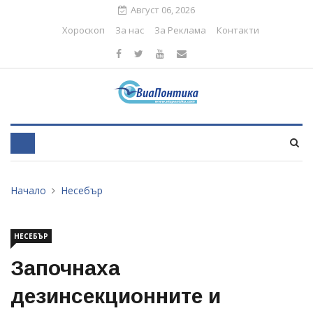
Август 06, 2026
Хороскоп
За нас
За Реклама
Контакти
Начало
Несебър
НЕСЕБЪР
Започнаха
дезинсекционните и