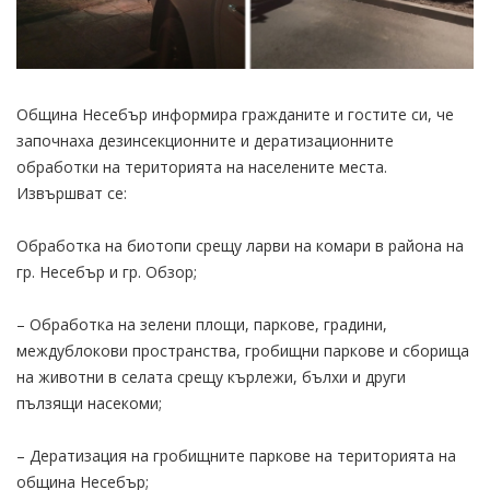
Община Несебър информира гражданите и гостите си, че
започнаха дезинсекционните и дератизационните
обработки на територията на населените места.
Извършват се:
Обработка на биотопи срещу ларви на комари в района на
гр. Несебър и гр. Обзор;
– Обработка на зелени площи, паркове, градини,
междублокови пространства, гробищни паркове и сборища
на животни в селата срещу кърлежи, бълхи и други
пълзящи насекоми;
– Дератизация на гробищните паркове на територията на
община Несебър;