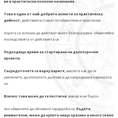
ви в практически полезни начинания.
Това е един от най-добрите аспекти за практическа
дейност,
действията стават по-обмислени и практични.
Хората са склонни да действат много благоразумно, обмисляйки
последствията от действията си.
Подходящо време за стартиране на дългосрочни
проекти.
Съсредоточете се върху парите,
мислете как да ги
увеличите, да изплатите дългове и да напреднем в кариерата
си.
Всичко това може да се постигне,
макар и не бързо.
Ако обмисляте да обновите гардероба си,
бъдете
внимателни, може да купите нещо красиво и много скъпо