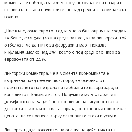
момента се наблюдава известно успокояване на пазарите,
но нивата остават чувствително над средните за миналата
година.
„Ние въведохме еврото в една много благоприятна среда и
тя беше дезинфлационна среда за нас", каза Лингорски. Той
отбеляза, че данните за февруари и март показват
инфлация „малко над 2%", което е под средното ниво за
еврозоната от 2,5%.
Лингорски коментира, че в момента икономиката е
изправена пред ценови шок, породен основно от
поскъпването на петрола на глобалните пазари заради
конфликта в Близкия изток. По думите му България е в
„комфортна ситуация" по отношение на сигурността на
доставките и количествата горива, но основният риск е как
цената ще се пренесе върху останалите стоки и услуги.
Лингорски даде положителна оценка на действията на