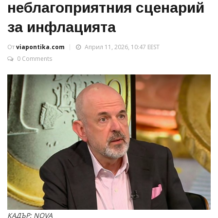
неблагоприятния сценарий
за инфлацията
От
viapontika.com
Април 11, 2026, 10:47 EEST
0 Comments
КАДЪР: NOVA