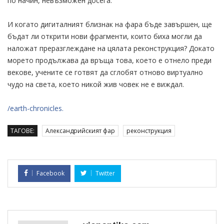
по начин, невъзможен досега.
И когато дигиталният близнак на фара бъде завършен, ще
бъдат ли открити нови фрагменти, които биха могли да
наложат преразглеждане на цялата реконструкция? Докато
морето продължава да връща това, което е отнело преди
векове, учените се готвят да сглобят отново виртуално
чудо на света, което никой жив човек не е виждал.
/earth-chronicles.
ТАГОВЕ:
Александрийският фар
реконструкция
Facebook
Twitter