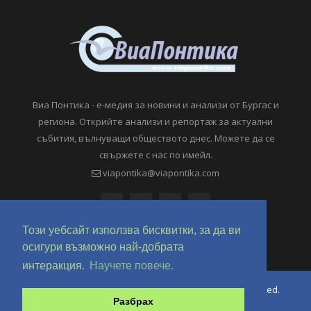
Виа Понтика - е-медия за новини и анализи от Бургас и
региона. Открийте анализи и репортаж за актуални
събития, вълнуващи обществото днес. Можете да се
свържете с нас по имейл.
viapontika@viapontika.com
Този уебсайт използва бисквитки, за да ви
осигури възможно най-добрата
интеракция.
Научете повече.
Copyright © 2018-2024 ViaPontika.com. All Rights Reserved.
Разбрах
Development @ OverHertz Ltd
Ω