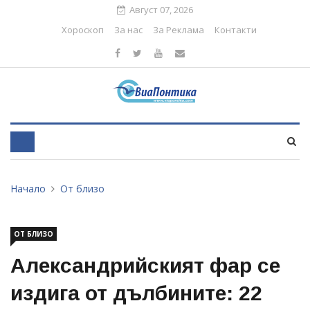
Август 07, 2026
Хороскоп
За нас
За Реклама
Контакти
Начало
От близо
ОТ БЛИЗО
Александрийският фар се
издига от дълбините: 22