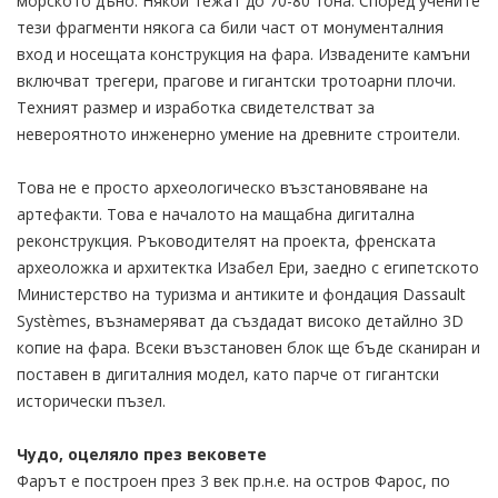
морското дъно. Някои тежат до 70-80 тона. Според учените
тези фрагменти някога са били част от монументалния
вход и носещата конструкция на фара. Извадените камъни
включват трегери, прагове и гигантски тротоарни плочи.
Техният размер и изработка свидетелстват за
невероятното инженерно умение на древните строители.
Това не е просто археологическо възстановяване на
артефакти. Това е началото на мащабна дигитална
реконструкция. Ръководителят на проекта, френската
археоложка и архитектка Изабел Ери, заедно с египетското
Министерство на туризма и антиките и фондация Dassault
Systèmes, възнамеряват да създадат високо детайлно 3D
копие на фара. Всеки възстановен блок ще бъде сканиран и
поставен в дигиталния модел, като парче от гигантски
исторически пъзел.
Чудо, оцеляло през вековете
Фарът е построен през 3 век пр.н.е. на остров Фарос, по