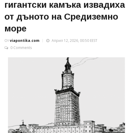
гигантски камъка извадиха
от дъното на Средиземно
море
От
viapontika.com
Април 12, 2026, 00:50 EEST
0 Comments