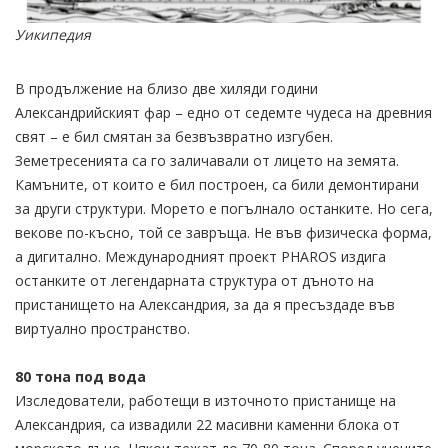
Уикипедия
В продължение на близо две хиляди години
Александрийският фар – едно от седемте чудеса на древния
свят – е бил смятан за безвъзвратно изгубен.
Земетресенията са го заличавали от лицето на земята.
Камъните, от които е бил построен, са били демонтирани
за други структури. Морето е погълнало останките. Но сега,
векове по-късно, той се завръща. Не във физическа форма,
а дигитално. Международният проект PHAROS издига
останките от легендарната структура от дъното на
пристанището на Александрия, за да я пресъздаде във
виртуално пространство.
80 тона под вода
Изследователи, работещи в източното пристанище на
Александрия, са извадили 22 масивни каменни блока от