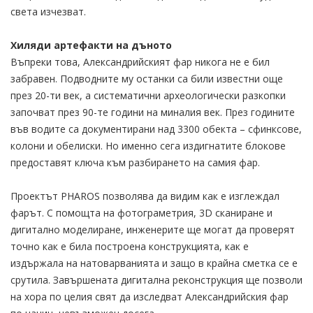
света изчезват.
Хиляди артефакти на дъното
Въпреки това, Александрийският фар никога не е бил
забравен. Подводните му останки са били известни още
през 20-ти век, а систематични археологически разкопки
започват през 90-те години на миналия век. През годините
във водите са документирани над 3300 обекта – сфинксове,
колони и обелиски. Но именно сега издигнатите блокове
предоставят ключа към разбирането на самия фар.
Проектът PHAROS позволява да видим как е изглеждал
фарът. С помощта на фотограметрия, 3D сканиране и
дигитално моделиране, инженерите ще могат да проверят
точно как е била построена конструкцията, как е
издържала на натоварванията и защо в крайна сметка се е
срутила. Завършената дигитална реконструкция ще позволи
на хора по целия свят да изследват Александрийския фар