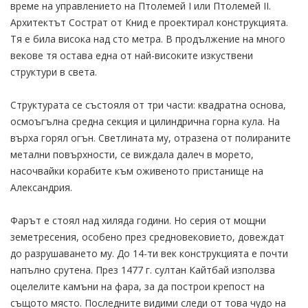
време на управлението на Птолемей I или Птолемей II.
Архитектът Сострат от Книд е проектирал конструкцията.
Тя е била висока над сто метра. В продължение на много
векове тя остава една от най-високите изкуствени
структури в света.
Структурата се състояля от три части: квадратна основа,
осмоъгълна средна секция и цилиндрична горна кула. ​​На
върха горял огън. Светлината му, отразена от полираните
метални повърхности, се виждала далеч в морето,
насочвайки корабите към оживеното пристанище на
Александрия.
Фарът е стоял над хиляда години. Но серия от мощни
земетресения, особено през средновековието, довеждат
до разрушаването му. До 14-ти век конструкцията е почти
напълно срутена. През 1477 г. султан Кайтбай използва
оцелелите камъни на фара, за да построи крепост на
същото място. Последните видими следи от това чудо на