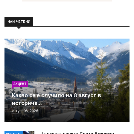
НАЙ-ЧЕТЕНИ
АКЦЕНТ
Какво се е случило на 8 август в
историче...
Август 08, 2026
Църквата почита Свeти Емилиан
ОБЩЕСТВО