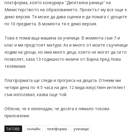
платформа, която конкурира "Дигитална раница" на
Министерството на образованието. Проектът му все още е
демо версия. Тя може да дава оценки и да помага с уроците
по 10 предмета. В момента тя е демо версия.
Това е помагаща машина за ученици. В момента съм 7-и
клас и ми предстоят матури. Аз и много от моите съученици
ходим на уроци, но има много деца, които не могат да си го
позволят, каза 13-годишното момче от Варна пред Нова
телевизия.
Платформата ще следи и прогреса на децата. Отнеми ми
четири дена по 4-5 часа на ден. 12 вида изкуствен интелект
съм използвал, казва още той.
Обясни, че е изненадан, че досега е нямало токова
приложение.
ТАГОВЕ:
онлайн
платформа
ученици