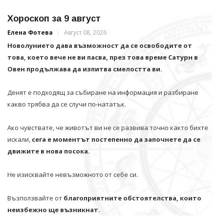
Хороскоп за 9 август
Елена Фотева
Август 08, 2026
Новолунието дава възможност да се освободите от
това, което вече не ви пасва, през това време Сатурн в
Овен продължава да изпитва смелостта ви.
Денят е подходящ за събиране на информация и разбиране
какво трябва да се случи по-нататък.
Ако чувствате, че животът ви не се развива точно както бихте
искали,
сега е моментът постепенно да започнете да се
движите в нова посока.
Не изисквайте невъзможното от себе си.
Възползвайте от
благоприятните обстоятелства, които
неизбежно ще възникнат.