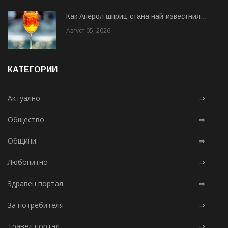
Как Аперол шприц стана най-известния...
Август 05, 2026
КАТЕГОРИИ
Актуално
⇒
Общество
⇒
Общини
⇒
Любопитно
⇒
Здравен портал
⇒
За потребителя
⇒
Травел портал
⇒