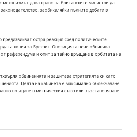
ес механизмът дава право на британските министри да
 законодателство, заобикаляйки пълните дебати в
р предизвикват остра реакция сред политическите
рдата линия за Брекзит. Опозицията вече обвинява
 от референдума и опит за тайно връщане в орбитата на
отхвърля обвиненията и защитава стратегията си като
шенията. Целта на кабинета е максимално облекчаване
равно връщане в митническия съюз или възстановяване