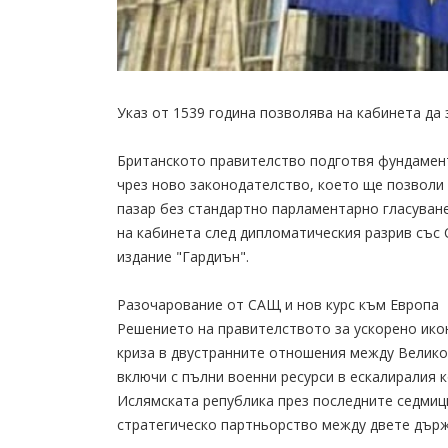
Указ от 1539 година позволява на кабинета да
Британското правителство подготвя фундамен
чрез ново законодателство, което ще позволи
пазар без стандартно парламентарно гласуван
на кабинета след дипломатическия разрив със
издание "Гардиън".
Разочарование от САЩ и нов курс към Европа
Решението на правителството за ускорено ико
криза в двустранните отношения между Велико
включи с пълни военни ресурси в ескалиралия 
Ислямската република през последните седмиц
стратегическо партньорство между двете държ