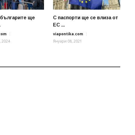
 българите ще
С паспорти ще се влиза от
.
ЕС ...
.com
viapontika.com
, 2024
Януари 08, 2021