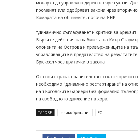
монарха да управлява директно чрез укази. Дн
променят или одобряват закони чрез вторично
Камарата на общините, посочва БНР.
"Динамично съгласуване" и критики за Брекзит
Бързите действия на кабинета на Киър Стармъ
опоненти на Острова и привържениците на твъ
управляващите в предателство на резултатите
Брюксел чрез вратички в закона.
От своя страна, правителството категорично 
необходимо "динамично рестартиране" на отно
на търговските бариери без формално пълноп
на свободното движение на хора.
ТАГОВЕ:
великобритания
ЕС