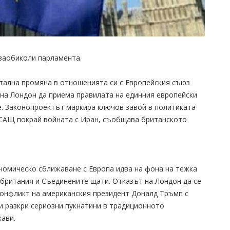
 заобиколи парламента.
тална промяна в отношенията си с Европейския съюз
 на Лондон да приема правилата на единния европейски
е. Законопроектът маркира ключов завой в политиката
 САЩ покрай войната с Иран, съобщава британското
номическо сближаване с Европа идва на фона на тежка
британия и Съединените щати. Отказът на Лондон да се
конфликт на американския президент Доналд Тръмп с
и разкри сериозни пукнатини в традиционното
ави.