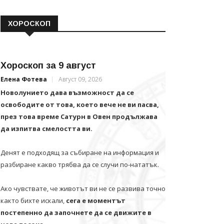
ХОРОСКОП
Хороскоп за 9 август
Елена Фотева
Август 09, 2026
Новолунието дава възможност да се
освободите от това, което вече не ви пасва,
през това време Сатурн в Овен продължава
да изпитва смелостта ви.
Денят е подходящ за събиране на информация и
разбиране какво трябва да се случи по-нататък.
Ако чувствате, че животът ви не се развива точно
както бихте искали,
сега е моментът
постепенно да започнете да се движите в