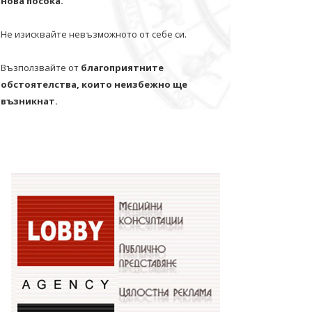
нова посока.
Не изисквайте невъзможното от себе си.
Възползвайте от
благоприятните
обстоятелства, които неизбежно ще
възникнат.