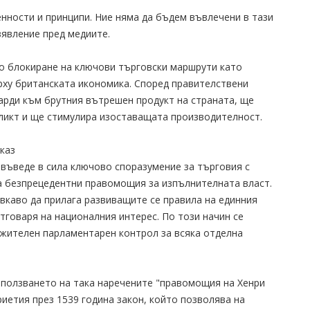
нности и принципи. Ние няма да бъдем въвлечени в тази
зявление пред медиите.
до блокиране на ключови търговски маршрути като
рху британската икономика. Според правителствени
арди към брутния вътрешен продукт на страната, ще
ликт и ще стимулира изоставащата производителност.
каз
въведе в сила ключово споразумение за търговия с
да безпрецедентни правомощия за изпълнителната власт.
вкаво да прилага развиващите се правила на единния
отговаря на националния интерес. По този начин се
жителен парламентарен контрол за всяка отделна
зползването на така наречените "правомощия на Хенри
приетия през 1539 година закон, който позволява на