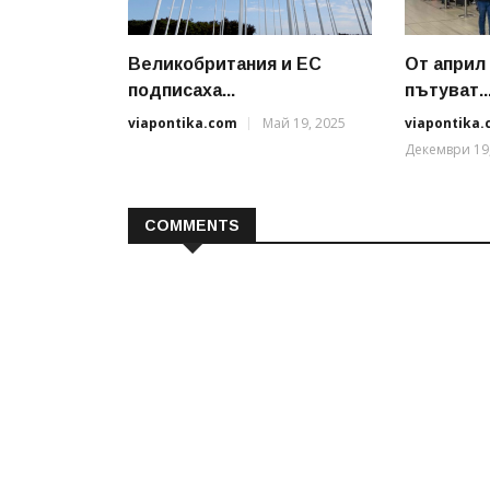
Великобритания и ЕС
От април
подписаха...
пътуват..
viapontika.com
Май 19, 2025
viapontika
Декември 19
COMMENTS