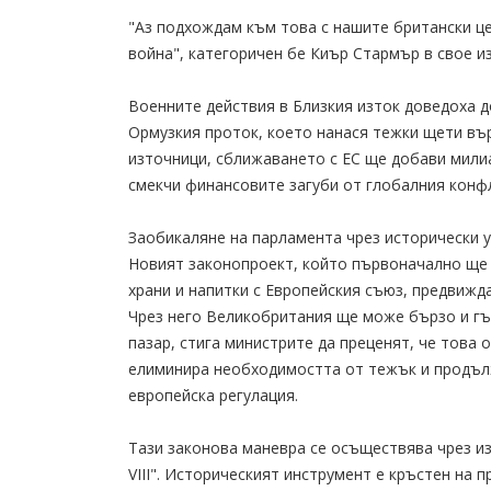
"Аз подхождам към това с нашите британски це
война", категоричен бе Киър Стармър в свое и
Военните действия в Близкия изток доведоха 
Ормузкия проток, което нанася тежки щети въ
източници, сближаването с ЕС ще добави мили
смекчи финансовите загуби от глобалния конф
Заобикаляне на парламента чрез исторически у
Новият законопроект, който първоначално ще 
храни и напитки с Европейския съюз, предвиж
Чрез него Великобритания ще може бързо и гъ
пазар, стига министрите да преценят, че това 
елиминира необходимостта от тежък и продъл
европейска регулация.
Тази законова маневра се осъществява чрез и
VIII". Историческият инструмент е кръстен на 