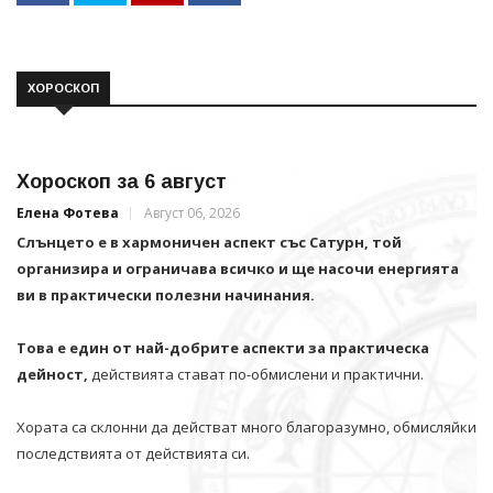
ХОРОСКОП
Хороскоп за 6 август
Елена Фотева
Август 06, 2026
Слънцето е в хармоничен аспект със Сатурн, той
организира и ограничава всичко и щe насочи енергията
ви в практически полезни начинания.
Това е един от най-добрите аспекти за практическа
дейност,
действията стават по-обмислени и практични.
Хората са склонни да действат много благоразумно, обмисляйки
последствията от действията си.