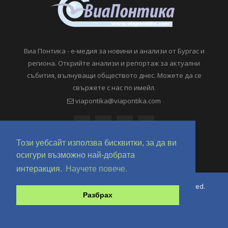
Виа Понтика - е-медия за новини и анализи от Бургас и
региона. Открийте анализи и репортаж за актуални
събития, вълнуващи обществото днес. Можете да се
свържете с нас по имейл.
viapontika@viapontika.com
Този уебсайт използва бисквитки, за да ви
осигури възможно най-добрата
интеракция.
Научете повече.
Copyright © 2018-2024 ViaPontika.com. All Rights Reserved.
Разбрах
Development @ OverHertz Ltd
Ω
За нас
За Реклама
Контакти