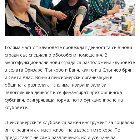
Голяма част от клубовете провеждат дейността си в нови
сгради със специално обособени помещения. В
многофункционални нови сгради са разположени клубовете
в селата Оризаре, Тънково и Баня, както и в Слънчев бряг
и Свети Влас. Всички пенсионерски организации в
общината разполагат с климатизирани зали за
целогодишна дейност и се финансират чрез общинска
субсидия, осигуряваща нормалното функциониране на
клубовете.
„Пенсионерските клубове са важен инструмент за социална
интеграция и активен живот на възрастните хора. Те
предоставят не само развлечения, но и усещане за