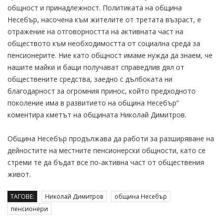
общност и принадлежност. Политиката на община
Несебър, насочена към жителите от третата възраст, е
отражение на отговорността на активната част на
обществото към необходимостта от социална среда за
пенсионерите. Ние като общност имаме нужда да знаем, че
нашите майки и бащи получават справедлив дял от
обществените средства, заедно с дълбоката ни
благодарност за огромния принос, който предходното
поколение има в развитието на община Несебър“
коментира кметът на общината Николай Димитров.
Община Несебър продължава да работи за разширяване на
дейностите на местните пенсионерски общности, като се
стреми те да бъдат все по-активна част от обществения
живот.
ТАГОВЕ:
Николай Димитров
община Несебър
пенсионери