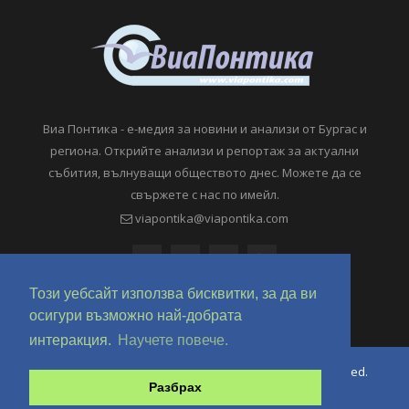
Виа Понтика - е-медия за новини и анализи от Бургас и
региона. Открийте анализи и репортаж за актуални
събития, вълнуващи обществото днес. Можете да се
свържете с нас по имейл.
viapontika@viapontika.com
Този уебсайт използва бисквитки, за да ви
осигури възможно най-добрата
интеракция.
Научете повече.
Copyright © 2018-2024 ViaPontika.com. All Rights Reserved.
Разбрах
Development @ OverHertz Ltd
Ω