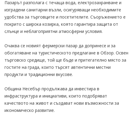
Пазарът разполага с течаща вода, електрозахранване и
изградени санитарни възли, осигуряващи необходимите
удобства за търговците и посетителите. Съоръжението е
покрито с широка козирка, която гарантира защита от
слънце и неблагоприятни атмосферни условия.
Очаква се новият фермерски пазар да допринесе и за
обогатяване на туристическото предлагане в Обзор. Освен
търговско средище, той ще бъде и притегателно място за
гостите на града, които търсят автентични местни
продукти и традиционни вкусове.
Община Несебър продължава да инвестира в
инфраструктура и инициативи, които подобряват
качеството на живот и създават нови възможности за
икономическо развитие.