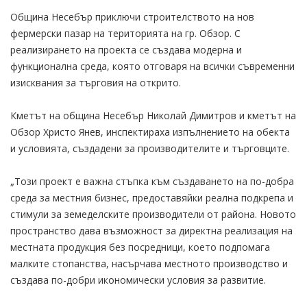
Община Несебър приключи строителството на нов
фермерски пазар на територията на гр. Обзор. С
реализирането на проекта се създава модерна и
функционална среда, която отговаря на всички съвременни
изисквания за търговия на открито.
Кметът на община Несебър Николай Димитров и кметът на
Обзор Христо Янев, инспектираха изпълнението на обекта
и условията, създадени за производителите и търговците.
„Този проект е важна стъпка към създаването на по-добра
среда за местния бизнес, предоставяйки реална подкрепа и
стимули за земеделските производители от района. Новото
пространство дава възможност за директна реализация на
местната продукция без посредници, което подпомага
малките стопанства, насърчава местното производство и
създава по-добри икономически условия за развитие.