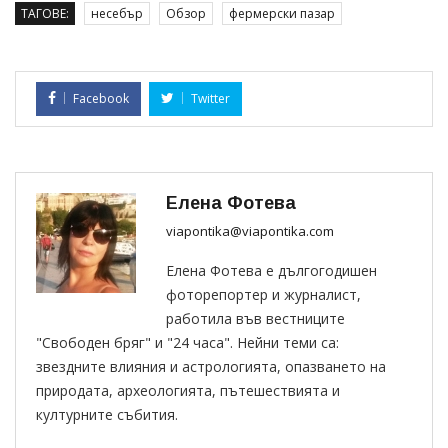
ТАГОВЕ:
несебър
Обзор
фермерски пазар
Facebook
Twitter
Елена Фотева
viapontika@viapontika.com
Елена Фотева е дългогодишен
фоторепортер и журналист,
работила във вестниците
"Свободен бряг" и "24 часа". Нейни теми са:
звездните влияния и астрологията, опазването на
природата, археологията, пътешествията и
културните събития.