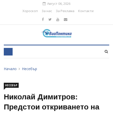
Август 06, 2026
Хороскоп
За нас
За Реклама
Контакти
Начало
Несебър
НЕСЕБЪР
Николай Димитров:
Предстои откриването на