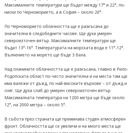
Максималните температури ще бъдат между 17° и 22°, по-
ниски по Черноморието, а в София – около 20°.
По Черноморието облачността ще е разкъсана до
значителна в следобедните часове. Ще духа умерен
североизточен вятър. Максималните температури ще
бъдат 13°-16°. Температурата на морската вода е 11°-12°.
Вълнението на морето ще бъде 3 бала.
Над планините облачността ще е разкъсана, главно в Рило-
Родопската област по-често значителна и на места там ще
има валежи от дъжд, по най-високите върхове – от дъжд и
сняг. Ще духа слаб до умерен североизточен вятър.
Максималната температура на 1200 метра ще бъде около
12°, на 2000 метра – около 5°.
В събота през страната ще преминава студен атмосферен
фронт. Облачността ще се увеличи и на много места ще