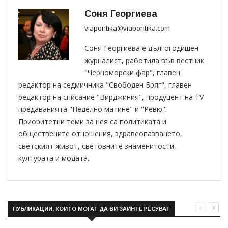
Соня Георгиева
viapontika@viapontika.com
Соня Георгиева е дългогодишен
журналист, работила във вестник
"Черноморски фар", главен
редактор на седмичника "Свободен Бряг", главен
редактор на списание "Вирджиния", продуцент на TV
предаванията "Неделно матине" и "Ревю".
Приоритетни теми за нея са политиката и
обществените отношения, здравеопазването,
светският живот, световните знаменитости,
културата и модата.
ПУБЛИКАЦИИ, КОИТО МОГАТ ДА ВИ ЗАИНТЕРЕСУВАТ