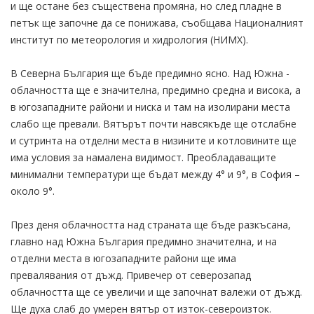
и ще остане без съществена промяна, но след пладне в
петък ще започне да се понижава, съобщава Националният
институт по метеорология и хидрология (НИМХ).
В Северна България ще бъде предимно ясно. Над Южна -
облачността ще е значителна, предимно средна и висока, а
в югозападните райони и ниска и там на изолирани места
слабо ще превали. Вятърът почти навсякъде ще отслабне
и сутринта на отделни места в низините и котловините ще
има условия за намалена видимост. Преобладаващите
минимални температури ще бъдат между 4° и 9°, в София –
около 9°.
През деня облачността над страната ще бъде разкъсана,
главно над Южна България предимно значителна, и на
отделни места в югозападните райони ще има
превалявания от дъжд. Привечер от северозапад
облачността ще се увеличи и ще започнат валежи от дъжд.
Ще духа слаб до умерен вятър от изток-североизток.