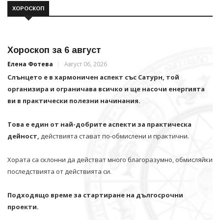
ХОРОСКОП
Хороскоп за 6 август
Елена Фотева
Август 06, 2026
Слънцето е в хармоничен аспект със Сатурн, той
организира и ограничава всичко и щe насочи енергията
ви в практически полезни начинания.
Това е един от най-добрите аспекти за практическа
дейност,
действията стават по-обмислени и практични.
Хората са склонни да действат много благоразумно, обмисляйки
последствията от действията си.
Подходящо време за стартиране на дългосрочни
проекти.