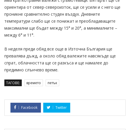
има краткотрайни валежи с гръмотевици. Вятърът ще се
ориентира от север-североизток, ще се усили и с него ще
проникне сравнително студен въздух. Дневните
температури слабо ще се понижат и преобладаващите
максимални ще бъдат между 15° и 20°, а минималните –
между 6° и 11°.
В неделя преди обяд все още в Източна България ще
превалява дъжд, а около обяд валежите навсякъде ще
спрат, облачността ще се разкъса и ще намалее до
предимно слънчево време.
ТАГОВЕ:
времето
петък
Facebook
Twitter