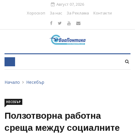
Август 07, 2026
Хороскоп
За нас
За Реклама
Контакти
Начало
Несебър
НЕСЕБЪР
Ползотворна работна
среща между социалните