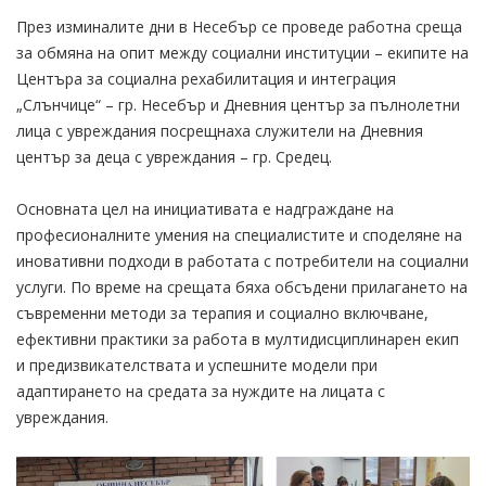
През изминалите дни в Несебър се проведе работна среща
за обмяна на опит между социални институции – екипите на
Центъра за социална рехабилитация и интеграция
„Слънчице“ – гр. Несебър и Дневния център за пълнолетни
лица с увреждания посрещнаха служители на Дневния
център за деца с увреждания – гр. Средец.
Основната цел на инициативата е надграждане на
професионалните умения на специалистите и споделяне на
иновативни подходи в работата с потребители на социални
услуги. По време на срещата бяха обсъдени прилагането на
съвременни методи за терапия и социално включване,
ефективни практики за работа в мултидисциплинарен екип
и предизвикателствата и успешните модели при
адаптирането на средата за нуждите на лицата с
увреждания.