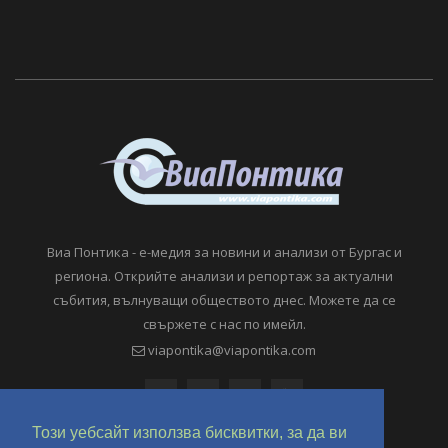
Виа Понтика - е-медия за новини и анализи от Бургас и
региона. Открийте анализи и репортаж за актуални
събития, вълнуващи обществото днес. Можете да се
свържете с нас по имейл.
viapontika@viapontika.com
Този уебсайт използва бисквитки, за да ви