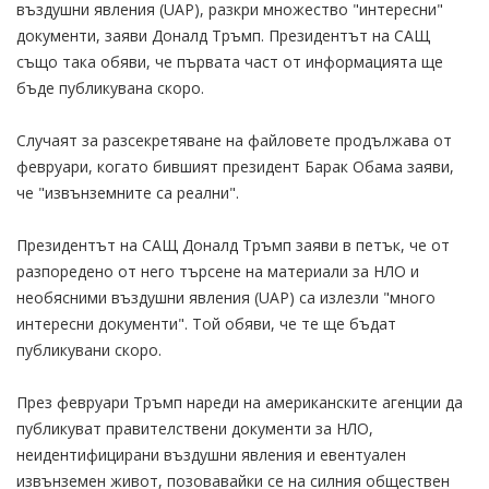
въздушни явления (UAP), разкри множество "интересни"
документи, заяви Доналд Тръмп. Президентът на САЩ
също така обяви, че първата част от информацията ще
бъде публикувана скоро.
Случаят за разсекретяване на файловете продължава от
февруари, когато бившият президент Барак Обама заяви,
че "извънземните са реални".
Президентът на САЩ Доналд Тръмп заяви в петък, че от
разпоредено от него търсене на материали за НЛО и
необясними въздушни явления (UAP) са излезли "много
интересни документи". Той обяви, че те ще бъдат
публикувани скоро.
През февруари Тръмп нареди на американските агенции да
публикуват правителствени документи за НЛО,
неидентифицирани въздушни явления и евентуален
извънземен живот, позовавайки се на силния обществен