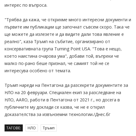
интерес по въпроса.
"Трябва да кажа, че открихме много интересни документи и
първите им публикации ще започнат съвсем скоро. Така че
ще можете да излезете и да видите дали това явление е
реално", каза Тръмп на събитие, организирано от
консервативната група Turning Point USA. "Това е нещо,
което наистина очарова ума", добави той, въпреки че
малко по-рано беше признал, че самият той не се
интересува особено от темата.
Тръмп нареди на Пентагона да разсекрети документите за
НЛО на 20 февруари. Специален екип за разследване на
НЛО, AARO, работи в Пентагона от 2021 г., но досега в
публичните му доклади се казва, че не е открил
доказателства за извънземни технологии./Днес.бг
ТАГОВЕ:
НЛО
Тръмп