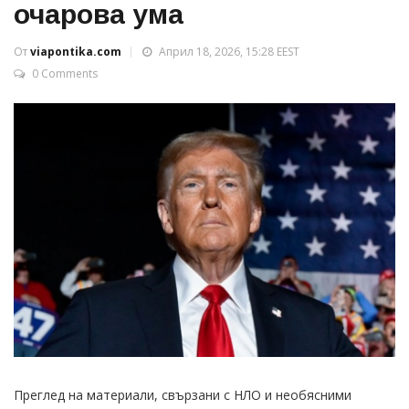
очарова ума
От
viapontika.com
Април 18, 2026, 15:28 EEST
0 Comments
Преглед на материали, свързани с НЛО и необясними