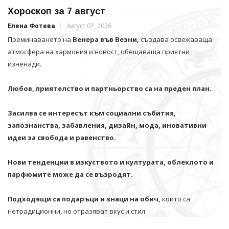
Хороскоп за 7 август
Елена Фотева
Август 07, 2026
Преминаването на
Венера във Везни,
създава освежаваща
атмосфера на хармония и новост, обещаваща приятни
изненади.
Любов, приятелство и партньорство са на преден план.
Засилва се интересът към социални събития,
запознанства, забавления, дизайн, мода, иновативни
идеи за свобода и равенство.
Нови тенденции в изкуството и културата, облеклото и
парфюмите може да се възродят.
Подходящи са подаръци и знаци на обич,
които са
нетрадиционни, но отразяват вкус и стил.