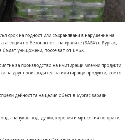
къл срок на годност или съхранявани в нарушение на
а агенция по безопасност на храните (БАБХ) в Бургас,
ще бъдат унищожени, посочват от БАБХ.
приятие за производство на имитиращи млечни продукти
вка на друг производител на имитиращи продукти, което
спрели дейността на целия обект в Бургас заради
нд - напукан под, дупки, корозия и мръсотия по врати,