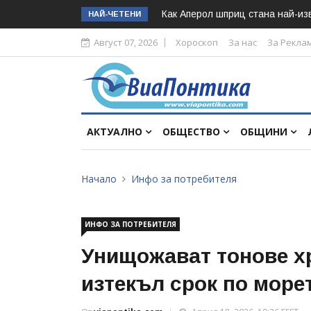
Как Аперол шприц стана най-изв
НАЙ-ЧЕТЕНИ
Август 07, 2026
Хороскоп
За нас
За Рекла
АКТУАЛНО
ОБЩЕСТВО
ОБЩИНИ
Начало
Инфо за потребителя
ИНФО ЗА ПОТРЕБИТЕЛЯ
Унищожават тонове хр
изтекъл срок по море