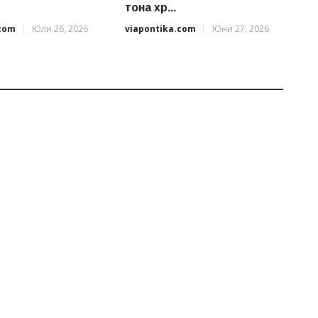
тона хр...
.com
Юли 26, 2026
viapontika.com
Юни 27, 2026