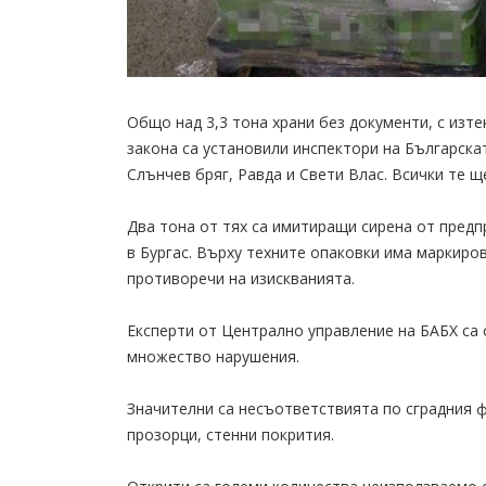
Общо над 3,3 тона храни без документи, с изте
закона са установили инспектори на Българскат
Слънчев бряг, Равда и Свети Влас. Всички те 
Два тона от тях са имитиращи сирена от пред
в Бургас. Върху техните опаковки има маркиро
противоречи на изискванията.
Експерти от Централно управление на БАБХ са 
множество нарушения.
Значителни са несъответствията по сградния фо
прозорци, стенни покрития.