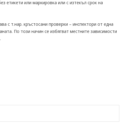
ез етикети или маркировка или с изтекъл срок на
ва с т.нар. кръстосани проверки – инспектори от една
раната. По този начин се избягват местните зависимости
ол.