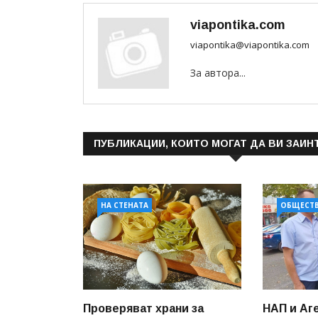
viapontika.com
viapontika@viapontika.com
За автора...
ПУБЛИКАЦИИ, КОИТО МОГАТ ДА ВИ ЗАИН
НА СТЕНАТА
ОБЩЕСТ
Проверяват храни за
НАП и Аг