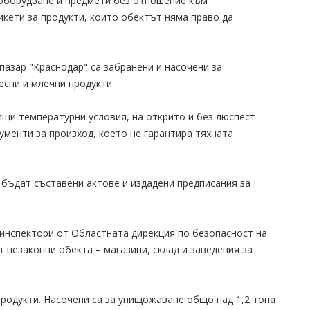
оборудване и предмети без отношение към
кети за продукти, които обектът няма право да
пазар "Краснодар" са забранени и насочени за
есни и млечни продукти.
ящи температурни условия, на открито и без люспест
кументи за произход, което не гарантира тяхната
 бъдат съставени актове и издадени предписания за
 инспектори от Областната дирекция по безопасност на
т незаконни обекта – магазини, склад и заведения за
продукти. Насочени са за унищожаване общо над 1,2 тона