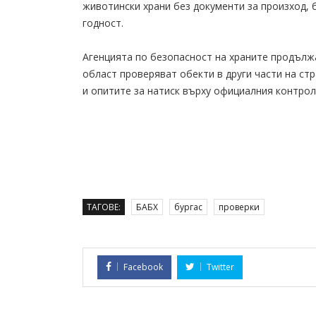
животински храни без документи за произход, б
годност.
Агенцията по безопасност на храните продължа
област проверяват обекти в други части на ст
и опитите за натиск върху официалния контр
ТАГОВЕ:
БАБХ
бургас
проверки
Facebook
Twitter