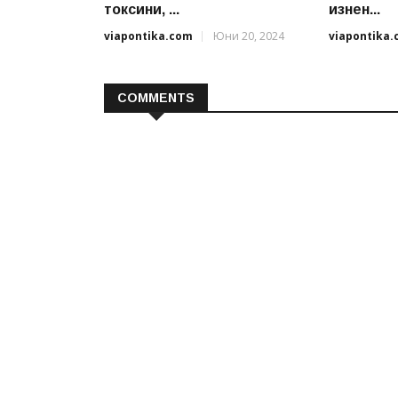
токсини, ...
изнен...
viapontika.com
Юни 20, 2024
viapontika
COMMENTS