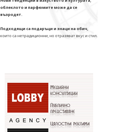
Нови тенденции в изкуството и културата,
облеклото и парфюмите може да се
възродят.
Подходящи са подаръци и знаци на обич,
които са нетрадиционни, но отразяват вкус и стил.