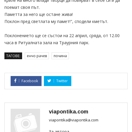
криле на много млади творци да повярват в себе си и да
поемат своя път.
Паметта за него ще остане жива!
Поклон пред светлата му памет!", сподели кметът.
Поклонението ще се състои на 22 април, сряда, от 12.00
часа в Ритуалната зала на Траурния парк.
ТАГОВЕ:
енчо рачев
почина
Facebook
Twitter
viapontika.com
viapontika@viapontika.com
За автора...