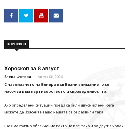
ХОРОСКОП
Хороскоп за 8 август
Елена Фотева
Август 08, 2026
С навлизането на Венера във Везни вниманието се
насочва към партньорството и справедливостта.
Ако определени ситуации преди са били двусмислени, сега
можете да изясните защо нещата са се развили така.
Ще има голямо облекчение както на вас, така и за другия човек.