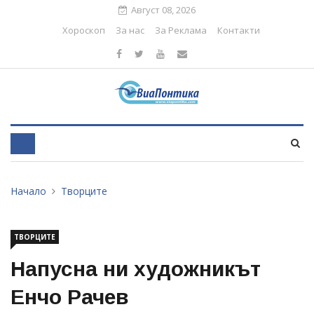
Август 08, 2026
Хороскоп
За нас
За Реклама
Контакти
Начало
Творците
ТВОРЦИТЕ
Напусна ни художникът
Енчо Рачев