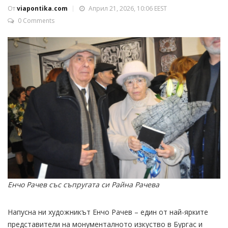
От
viapontika.com
Април 21, 2026, 10:06 EEST
0 Comments
Енчо Рачев със съпругата си Райна Рачева
Напусна ни художникът Енчо Рачев – един от най-ярките
представители на монументалното изкуство в Бургас и