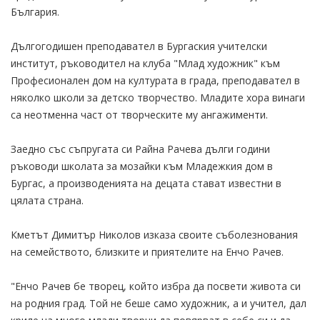
България.
Дългогодишен преподавател в Бургаския учителски
институт, ръководител на клуба "Млад художник" към
Професионален дом на културата в града, преподавател в
няколко школи за детско творчество. Младите хора винаги
са неотменна част от творческите му ангажименти.
Заедно със съпругата си Райна Рачева дълги години
ръководи школата за мозайки към Младежкия дом в
Бургас, а производенията на децата стават известни в
цялата страна.
Кметът Димитър Николов изказа своите съболезнования
на семейството, близките и приятелите на Енчо Рачев.
"Енчо Рачев бе творец, който избра да посвети живота си
на родния град. Той не беше само художник, а и учител, дал