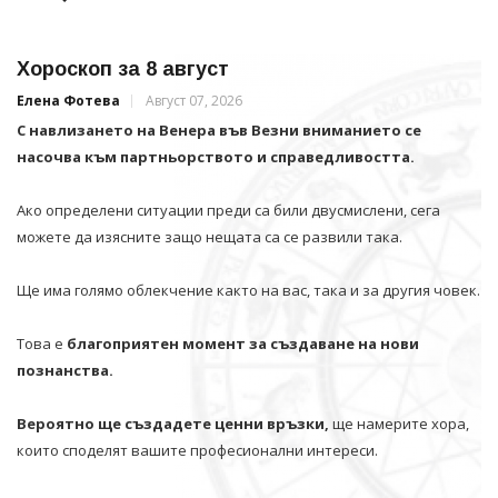
Хороскоп за 8 август
Елена Фотева
Август 07, 2026
С навлизането на Венера във Везни вниманието се
насочва към партньорството и справедливостта.
Ако определени ситуации преди са били двусмислени, сега
можете да изясните защо нещата са се развили така.
Ще има голямо облекчение както на вас, така и за другия човек.
Това е
благоприятен момент за създаване на нови
познанства.
Вероятно ще създадете ценни връзки,
ще намерите хора,
които споделят вашите професионални интереси.