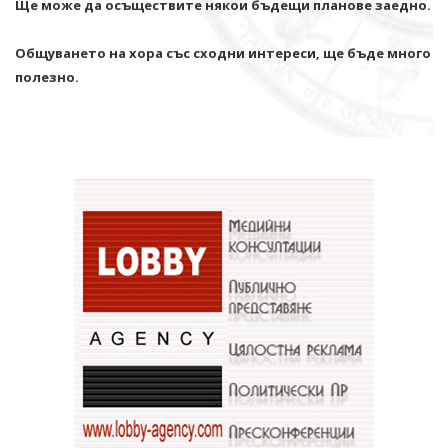
Ще може да осъществите някои бъдещи планове заедно.
Общуването на хора със сходни интереси, ще бъде много
полезно.