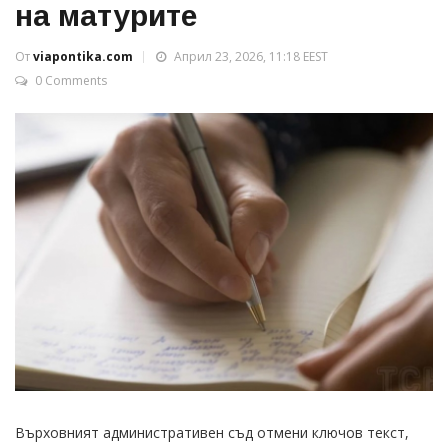
на матурите
От
viapontika.com
Април 23, 2026, 11:18 EEST
0 Comments
Върховният административен съд отмени ключов текст,