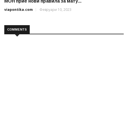
МОН прие нови правила за мату...
viapontika.com
Февруари 10, 2023
COMMENTS