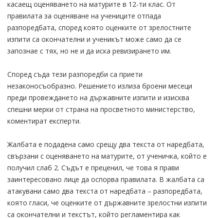
касаещ оценяването на матурите в 12-ти клас. От
правилата за оценяване на учениците отпада
разпоредбата, според която оценките от зрелостните
изпити са окончателни и ученикът може само да се
запознае с тях, но не и да иска ревизирането им.
Според съда тези разпоредби са приети
незаконосъобразно. Решението излиза броени месеци
преди провеждането на държавните изпити и изисква
спешни мерки от страна на просветното министерство,
коментират експерти.
Жалбата е подадена само срещу два текста от наредбата,
свързани с оценяването на матурите, от ученичка, който е
получил слаб 2. Съдът е преценил, че това я прави
заинтересовано лице да оспорва правилата. В жалбата са
атакувани само два текста от наредбата – разпоредбата,
която гласи, че оценките от държавните зрелостни изпити
са окончателни и текстът, който регламентира как