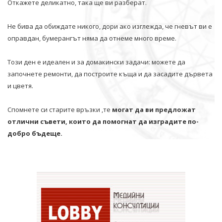
Откажете деликатно, така ще ви разберат.
Не бива да обиждате никого, дори ако изглежда, че гневът ви е
оправдан, бумерангът няма да отнеме много време.
Този ден е идеален и за домакински задачи: можете да
започнете ремонти, да построите къща и да засадите дървета
и цветя.
Спомнете си старите връзки ,те
могат да ви предложат
отлични съвети, които да помогнат да изградите по-
добро бъдеще.