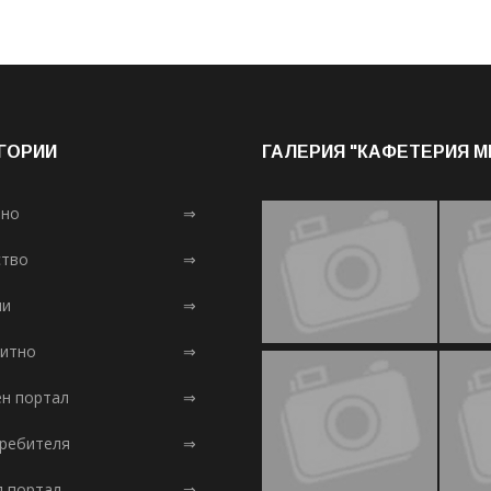
ГОРИИ
ГАЛЕРИЯ "КАФЕТЕРИЯ 
лно
⇒
тво
⇒
ни
⇒
итно
⇒
ен портал
⇒
требителя
⇒
л портал
⇒