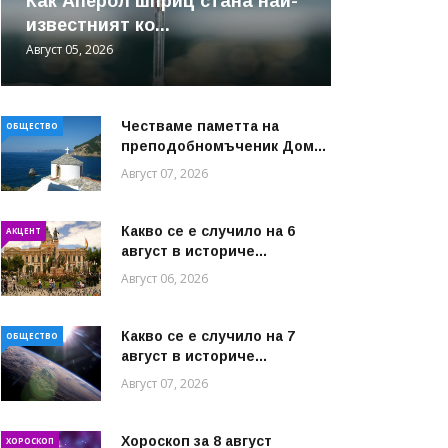
Как Аперол шприц стана най-
известният ко...
Август 05, 2026
Честваме паметта на
ОБЩЕСТВО
преподобномъченик Дом...
Август 07, 2026
Какво се е случило на 6
АКЦЕНТ
август в историче...
Август 06, 2026
Какво се е случило на 7
ОБЩЕСТВО
август в историче...
Август 07, 2026
Хороскоп за 8 август
ХОРОСКОП