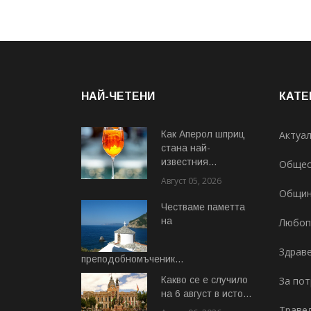
НАЙ-ЧЕТЕНИ
КАТЕ
Как Аперол шприц
Актуа
стана най-
известния...
Общес
Август 05, 2026
Общи
Честваме паметта
на
Любоп
Здрав
преподобномъченик...
Август 07, 2026
Какво се е случило
За по
на 6 август в исто...
Траве