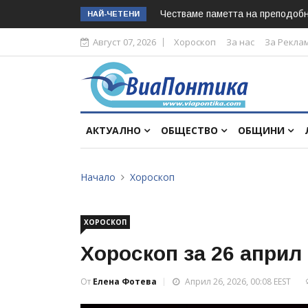
Честваме паметта на преподоб
НАЙ-ЧЕТЕНИ
Август 07, 2026
Хороскоп
За нас
За Рекла
АКТУАЛНО
ОБЩЕСТВО
ОБЩИНИ
Начало
Хороскоп
ХОРОСКОП
Хороскоп за 26 април
От
Елена Фотева
Април 26, 2026, 00:08 EEST