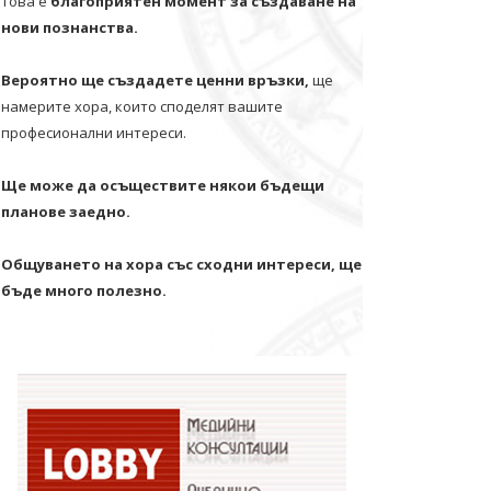
Това е
благоприятен момент за създаване на
нови познанства.
Вероятно ще създадете ценни връзки,
ще
намерите хора, които споделят вашите
професионални интереси.
Ще може да осъществите някои бъдещи
планове заедно.
Общуването на хора със сходни интереси, ще
бъде много полезно.