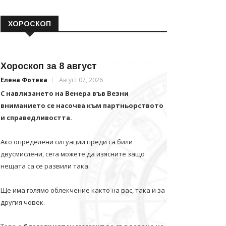
ХОРОСКОП
Хороскоп за 8 август
Елена Фотева
Август 07, 2026
С навлизането на Венера във Везни
вниманието се насочва към партньорството
и справедливостта.
Ако определени ситуации преди са били
двусмислени, сега можете да изясните защо
нещата са се развили така.
Ще има голямо облекчение както на вас, така и за
другия човек.