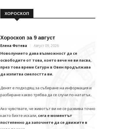
ХОРОСКОП
Хороскоп за 9 август
Елена Фотева
Август 09, 2026
Новолунието дава възможност да се
освободите от това, което вече не ви пасва,
през това време Сатурн в Овен продължава
да изпитва смелостта ви.
Денят е подходящ за събиране на информация и
разбиране какво трябва да се случи по-нататък.
Ако чувствате, че животът ви не се развива точно
както бихте искали,
сега е моментът
постепенно да започнете да се движите в