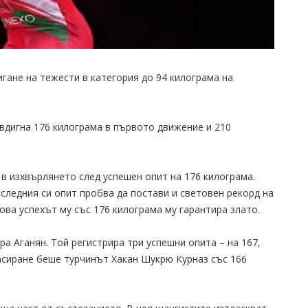
гане на тежести в категория до 94 килограма на
вдигна 176 килограма в първото движение и 210
 в изхвърлянето след успешен опит на 176 килограма.
оследния си опит пробва да постави и световен рекорд на
ова успехът му със 176 килограма му гарантира злато.
а Аганян. Той регистрира три успешни опита – на 167,
асиране беше турчинът Хакан Шукрю Курназ със 166