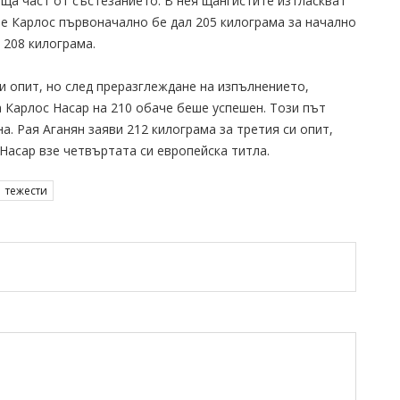
ща част от състезанието. В нея щангистите изтласкват
ие Карлос първоначално бе дал 205 килограма за начално
 208 килограма.
и опит, но след преразглеждане на изпълнението,
а Карлос Насар на 210 обаче беше успешен. Този път
а. Рая Аганян заяви 212 килограма за третия си опит,
 Насар взе четвъртата си европейска титла.
тежести