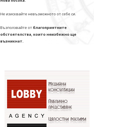
нова посока.
Не изисквайте невъзможното от себе си.
Възползвайте от
благоприятните
обстоятелства, които неизбежно ще
възникнат.