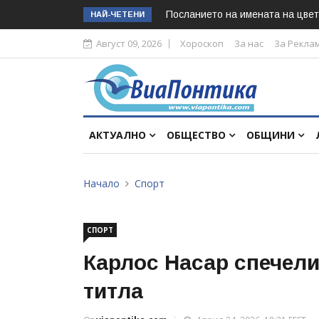
Посланието на имената на цвет
НАЙ-ЧЕТЕНИ
Август 09, 2026
Хороскоп
За нас
За Рекла
АКТУАЛНО
ОБЩЕСТВО
ОБЩИНИ
Начало
Спорт
СПОРТ
Карлос Насар спечели
титла