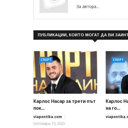
За автора...
ПУБЛИКАЦИИ, КОИТО МОГАТ ДА ВИ ЗАИН
СПОРТ
СПОРТ
Карлос Насар за трети път
Карлос Н
пок...
на го...
viapontika.com
viapontika
Октомври 10, 2025