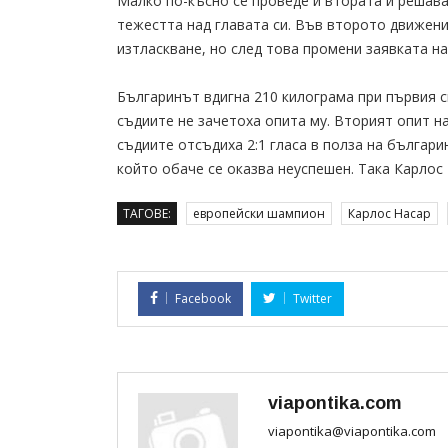
Малко по-късно се проведе и втората и решава
тежестта над главата си. Във второто движен
изтласкване, но след това промени заявката на
Българинът вдигна 210 килограма при първия с
съдиите не зачетоха опита му. Вторият опит н
съдиите отсъдиха 2:1 гласа в полза на българин
който обаче се оказва неуспешен. Така Карлос
ТАГОВЕ:
европейски шампион
Карлос Насар
Facebook
Twitter
viapontika.com
viapontika@viapontika.com