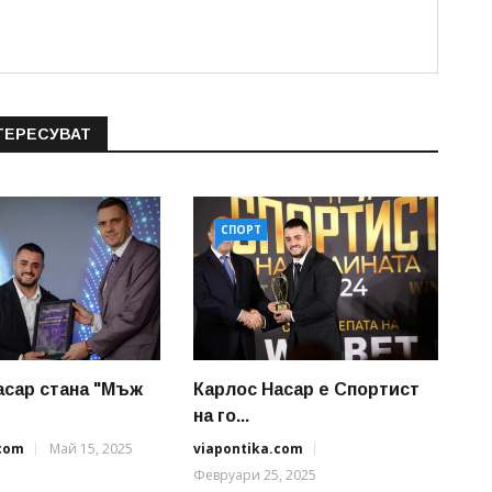
ТЕРЕСУВАТ
СПОРТ
асар стана "Мъж
Карлос Насар е Спортист
на го...
.com
Май 15, 2025
viapontika.com
Февруари 25, 2025