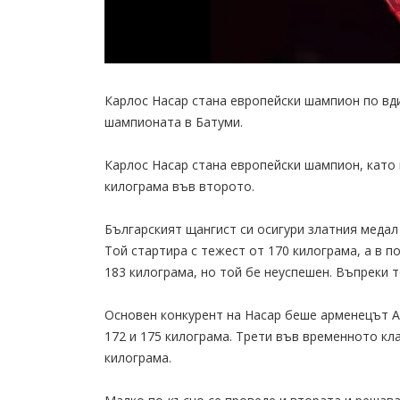
Карлос Насар стана европейски шампион по вди
шампионата в Батуми.
Карлос Насар стана европейски шампион, като 
килограма във второто.
Българският щангист си осигури златния медал
Той стартира с тежест от 170 килограма, а в п
183 килограма, но той бе неуспешен. Въпреки т
Основен конкурент на Насар беше арменецът Ар
172 и 175 килограма. Трети във временното кл
килограма.