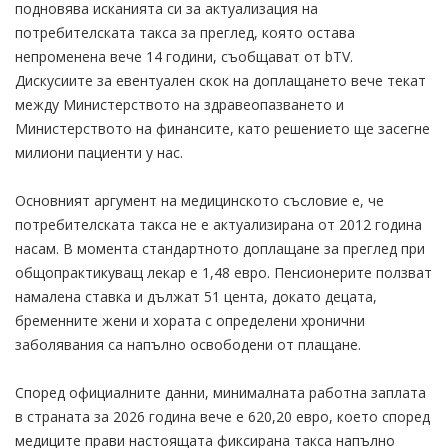
подновява исканията си за актуализация на
потребителската такса за преглед, която остава
непроменена вече 14 години, съобщават от bTV.
Дискусиите за евентуален скок на доплащането вече текат
между Министерството на здравеопазването и
Министерството на финансите, като решението ще засегне
милиони пациенти у нас.
Основният аргумент на медицинското съсловие е, че
потребителската такса не е актуализирана от 2012 година
насам. В момента стандартното доплащане за преглед при
общопрактикуващ лекар е 1,48 евро. Пенсионерите ползват
намалена ставка и дължат 51 цента, докато децата,
бременните жени и хората с определени хронични
заболявания са напълно освободени от плащане.
Според официалните данни, минималната работна заплата
в страната за 2026 година вече е 620,20 евро, което според
медиците прави настоящата фиксирана такса напълно