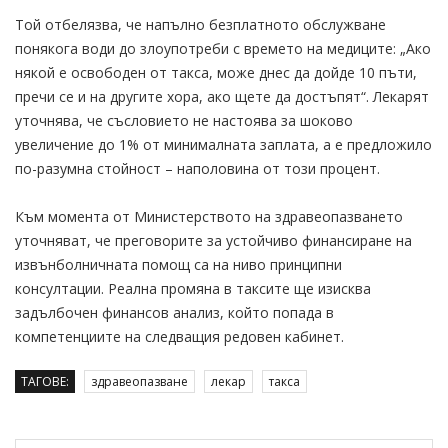
Той отбелязва, че напълно безплатното обслужване
понякога води до злоупотреби с времето на медиците: „Ако
някой е освободен от такса, може днес да дойде 10 пъти,
пречи се и на другите хора, ако щете да достъпят“. Лекарят
уточнява, че съсловието не настоява за шоково
увеличение до 1% от минималната заплата, а е предложило
по-разумна стойност – наполовина от този процент.
Към момента от Министерството на здравеопазването
уточняват, че преговорите за устойчиво финансиране на
извънболничната помощ са на ниво принципни
консултации. Реална промяна в таксите ще изисква
задълбочен финансов анализ, който попада в
компетенциите на следващия редовен кабинет.
ТАГОВЕ:
здравеопазване
лекар
такса