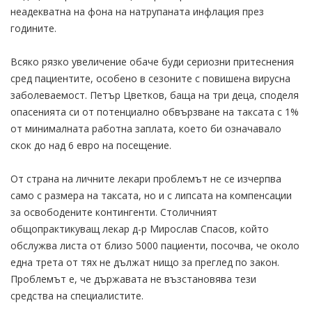
неадекватна на фона на натрупаната инфлация през
годините.
Всяко рязко увеличение обаче буди сериозни притеснения
сред пациентите, особено в сезоните с повишена вирусна
заболеваемост. Петър Цветков, баща на три деца, споделя
опасенията си от потенциално обвързване на таксата с 1%
от минималната работна заплата, което би означавало
скок до над 6 евро на посещение.
От страна на личните лекари проблемът не се изчерпва
само с размера на таксата, но и с липсата на компенсации
за освободените контингенти. Столичният
общопрактикуващ лекар д-р Мирослав Спасов, който
обслужва листа от близо 5000 пациенти, посочва, че около
една трета от тях не дължат нищо за преглед по закон.
Проблемът е, че държавата не възстановява тези
средства на специалистите.