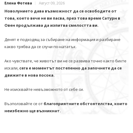
Елена Фотева
Август 09, 2026
Новолунието дава възможност да се освободите от
това, което вече не ви пасва, през това време Сатурн в
Овен продължава да изпитва смелостта ви.
Денят е подходящ за събиране на информация и разбиране
какво трябва да се случи по-нататък.
Ако чувствате, че животът ви не се развива точно както бихте
искали,
сега е моментът постепенно да започнете да се
движите в нова посока.
Не изисквайте невъзможното от себе си.
Възползвайте се от
благоприятните обстоятелства, които
неизбежно ще възникнат.