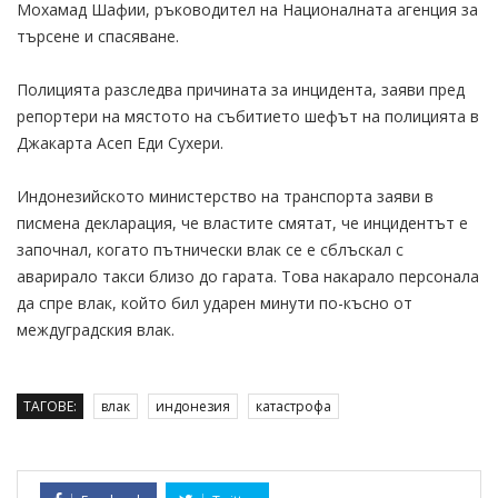
Мохамад Шафии, ръководител на Националната агенция за
търсене и спасяване.
Полицията разследва причината за инцидента, заяви пред
репортери на мястото на събитието шефът на полицията в
Джакарта Асеп Еди Сухери.
Индонезийското министерство на транспорта заяви в
писмена декларация, че властите смятат, че инцидентът е
започнал, когато пътнически влак се е сблъскал с
аварирало такси близо до гарата. Това накарало персонала
да спре влак, който бил ударен минути по-късно от
междуградския влак.
ТАГОВЕ:
влак
индонезия
катастрофа