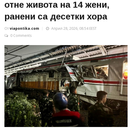
отне живота на 14 жени,
ранени са десетки хора
От
viapontika.com
Април 28, 2026, 08:54 EEST
0 Comments