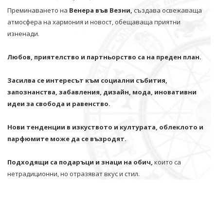
Преминаването на
Венера във Везни,
създава освежаваща
атмосфера на хармония и новост, обещаваща приятни
изненади.
Любов, приятелство и партньорство са на преден план.
Засилва се интересът към социални събития,
запознанства, забавления, дизайн, мода, иновативни
идеи за свобода и равенство.
Нови тенденции в изкуството и културата, облеклото и
парфюмите може да се възродят.
Подходящи са подаръци и знаци на обич,
които са
нетрадиционни, но отразяват вкус и стил.