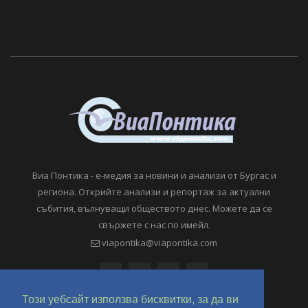
Виа Понтика - е-медия за новини и анализи от Бургас и
региона. Открийте анализи и репортаж за актуални
събития, вълнуващи обществото днес. Можете да се
свържете с нас по имейл.
viapontika@viapontika.com
Този уебсайт използва бисквитки, за да ви