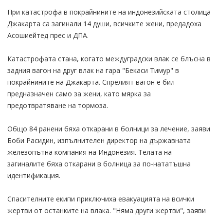
При катастрофа в покрайнините на индонезийската столица
Джакарта са загинали 14 души, всичките жени, предадоха
Асошиейтед прес и ДПА.
Катастрофата стана, когато междуградски влак се блъсна в
задния вагон на друг влак на гара "Бекаси Тимур" в
покрайнините на Джакарта. Спрелият вагон е бил
предназначен само за жени, като мярка за
предотвратяване на тормоза.
Общо 84 ранени бяха откарани в болници за лечение, заяви
Боби Расидин, изпълнителен директор на държавната
железопътна компания на Индонезия. Телата на
загиналите бяха откарани в болница за по-нататъшна
идентификация.
Спасителните екипи приключиха евакуацията на всички
жертви от останките на влака. "Няма други жертви", заяви