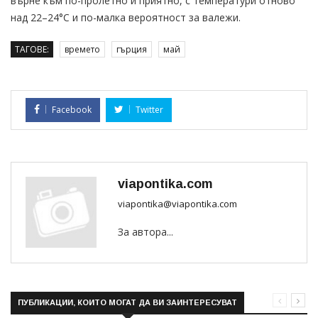
върне към по-пролетно и приятно, с температури отново
над 22–24°C и по-малка вероятност за валежи.
ТАГОВЕ:
времето
гърция
май
Facebook
Twitter
viapontika.com
viapontika@viapontika.com
За автора...
ПУБЛИКАЦИИ, КОИТО МОГАТ ДА ВИ ЗАИНТЕРЕСУВАТ