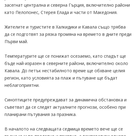
засегнат централна и северна Гърция, включително райони
като Пелопонес, Стерея Елада и части от Македония.
Жителите и туристите в Халкидики и Кавала също трябва
да се подготвят за рязка промяна на времето в дните преди
Първи май.
Температурите ще се понижат осезаемо, като спадът ще
бъде най-изразен в северните райони, включително около
Кавала. До петък нестабилното време ще обхване целия
регион, като условията за плаж и пътуване ще бъдат
неблагоприятни.
Синоптиците предупреждават за динамична обстановка и
съветват да се следят актуалните прогнози, особено при
планирани пътувания за празника.
В началото на следващата седмица времето вече ще се