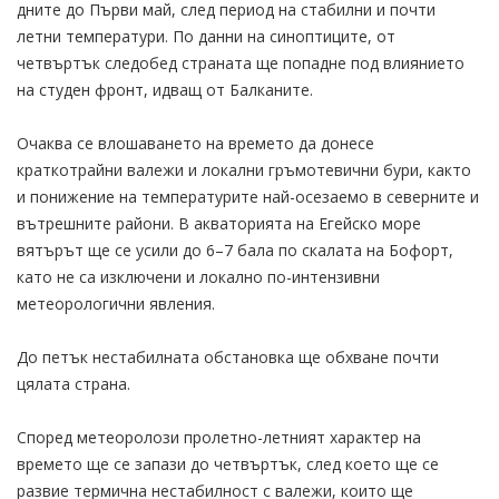
дните до Първи май, след период на стабилни и почти
летни температури. По данни на синоптиците, от
четвъртък следобед страната ще попадне под влиянието
на студен фронт, идващ от Балканите.
Очаква се влошаването на времето да донесе
краткотрайни валежи и локални гръмотевични бури, както
и понижение на температурите най-осезаемо в северните и
вътрешните райони. В акваторията на Егейско море
вятърът ще се усили до 6–7 бала по скалата на Бофорт,
като не са изключени и локално по-интензивни
метеорологични явления.
До петък нестабилната обстановка ще обхване почти
цялата страна.
Според метеоролози пролетно-летният характер на
времето ще се запази до четвъртък, след което ще се
развие термична нестабилност с валежи, които ще