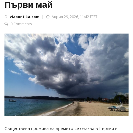
Първи май
От
viapontika.com
Април 29, 2026, 11:42 EEST
0 Comments
Съществена промяна на времето се очаква в Гърция в