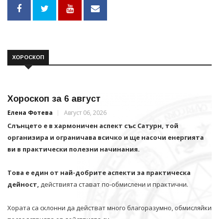
ХОРОСКОП
Хороскоп за 6 август
Елена Фотева
Август 06, 2026
Слънцето е в хармоничен аспект със Сатурн, той
организира и ограничава всичко и щe насочи енергията
ви в практически полезни начинания.
Това е един от най-добрите аспекти за практическа
дейност,
действията стават по-обмислени и практични.
Хората са склонни да действат много благоразумно, обмисляйки