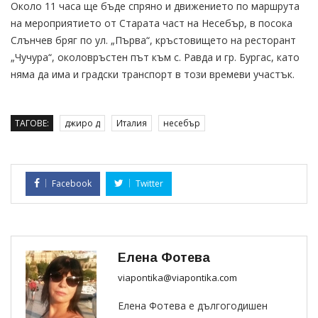
Около 11 часа ще бъде спряно и движението по маршрута
на мероприятието от Старата част на Несебър, в посока
Слънчев бряг по ул. „Първа“, кръстовището на ресторант
„Чучура“, околовръстен път към с. Равда и гр. Бургас, като
няма да има и градски транспорт в този времеви участък.
ТАГОВЕ:
джиро д
Италия
несебър
Facebook
Twitter
Елена Фотева
viapontika@viapontika.com
Елена Фотева е дългогодишен