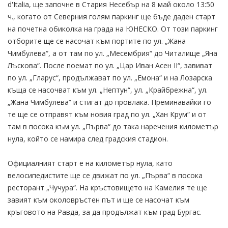
d'Italia, ще започне в Стария Несебър на 8 май около 13:50
ч., когато от Северния голям паркинг ще бъде даден старт
на почетна обиколка на града на ЮНЕСКО. От този паркинг
отборите ще се насочат към портите по ул. „Жана
Чимбулева“, а от там по ул. „Месембрия“ до Читалище „Яна
Лъскова“. После поемат по ул. „Цар Иван Асен II“, завиват
по ул. „Гларус“, продължават по ул. „Емона“ и на Лозарска
къща се насочват към ул. „Нептун“, ул. „Крайбрежна“, ул.
„Жана Чимбулева“ и стигат до провлака. Преминавайки го
те ще се отправят към новия град по ул. „Хан Крум“ и от
там в посока към ул. „Първа“ до така наречения километър
нула, който се намира след градския стадион.
Официалният старт е на километър нула, като
велосипедистите ще се движат по ул. „Първа“ в посока
ресторант „Чучура“. На кръстовището на Камелия те ще
завият към околовръстен път и ще се насочат към
кръговото на Равда, за да продължат към град Бургас.