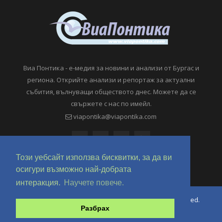
Виа Понтика - е-медия за новини и анализи от Бургас и
региона. Открийте анализи и репортаж за актуални
събития, вълнуващи обществото днес. Можете да се
свържете с нас по имейл.
viapontika@viapontika.com
Този уебсайт използва бисквитки, за да ви
осигури възможно най-добрата
интеракция.
Научете повече.
Copyright © 2018-2024 ViaPontika.com. All Rights Reserved.
Разбрах
Development @ OverHertz Ltd
Ω