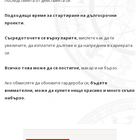
последствията от действията си.
Подходящо време за стартиране на дългосрочни
проекти.
Съсредоточете се върху парите,
мислете как да ги
увеличите, да изплатите дългове и да напреднем в кариерата
си.
Всичко това може да се постигне,
макар и не бързо.
Ако обмисляте да обновите гардероба си,
бъдете
внимателни, може да купите нещо красиво и много скъпо
набързо.