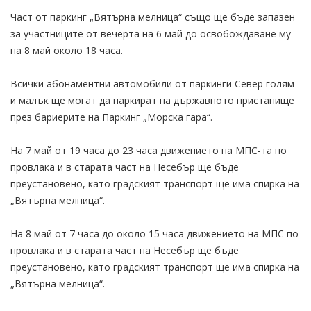
Част от паркинг „Вятърна мелница“ също ще бъде запазен
за участниците от вечерта на 6 май до освобождаване му
на 8 май около 18 часа.
Всички абонаментни автомобили от паркинги Север голям
и малък ще могат да паркират на държавното пристанище
през бариерите на Паркинг „Морска гара“.
На 7 май от 19 часа до 23 часа движението на МПС-та по
провлака и в старата част на Несебър ще бъде
преустановено, като градският транспорт ще има спирка на
„Вятърна мелница“.
На 8 май от 7 часа до около 15 часа движението на МПС по
провлака и в старата част на Несебър ще бъде
преустановено, като градският транспорт ще има спирка на
„Вятърна мелница“.