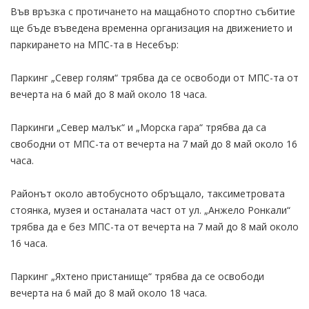
Във връзка с протичането на мащабното спортно събитие
ще бъде въведена временна организация на движението и
паркирането на МПС-та в Несебър:
Паркинг „Север голям“ трябва да се освободи от МПС-та от
вечерта на 6 май до 8 май около 18 часа.
Паркинги „Север малък“ и „Морска гара“ трябва да са
свободни от МПС-та от вечерта на 7 май до 8 май около 16
часа.
Районът около автобусното обръщало, таксиметровата
стоянка, музея и останалата част от ул. „Анжело Ронкали“
трябва да е без МПС-та от вечерта на 7 май до 8 май около
16 часа.
Паркинг „Яхтено пристанище“ трябва да се освободи
вечерта на 6 май до 8 май около 18 часа.