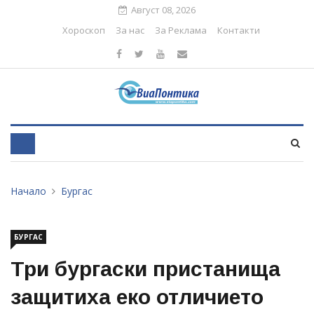
Август 08, 2026
Хороскоп
За нас
За Реклама
Контакти
Начало
Бургас
БУРГАС
Три бургаски пристанища
защитиха еко отличието