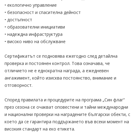
• екологично управление
• безопасност и спасителна дейност
• достъпност
• образователни инициативи
• надеждна инфраструктура
• високо ниво на обслужване
Сертификатът се подновява ежегодно след детайлна
проверка и постоянен контрол. Това означава, че
отличието не е еднократна награда, а ежедневен
ангажимент, който изисква постоянство, внимание и
отговорност.
Според правилата и процедурите на програма „Син флаг“
през сезона се очакват оповестени и тайни международни
и национални проверки на наградените български обекти, с
което да се гарантира поддържането във всеки момент на
високия стандарт на еко етикета.