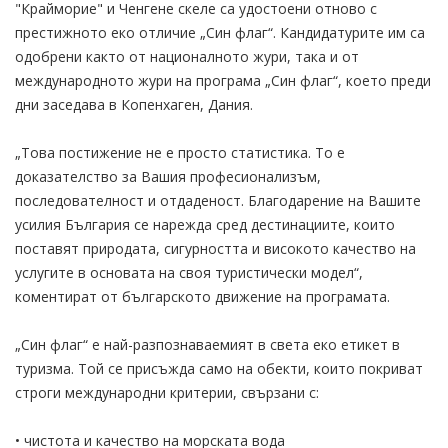
"Крайморие" и Ченгене скеле са удостоени отново с
престижното еко отличие „Син флаг“. Кандидатурите им са
одобрени както от националното жури, така и от
международното жури на програма „Син флаг“, което преди
дни заседава в Копенхаген, Дания.
„Това постижение не е просто статистика. То е
доказателство за Вашия професионализъм,
последователност и отдаденост. Благодарение на Вашите
усилия България се нарежда сред дестинациите, които
поставят природата, сигурността и високото качество на
услугите в основата на своя туристически модел“,
коментират от българското движение на програмата.
„Син флаг“ е най-разпознаваемият в света еко етикет в
туризма. Той се присъжда само на обекти, които покриват
строги международни критерии, свързани с:
• чистота и качество на морската вода