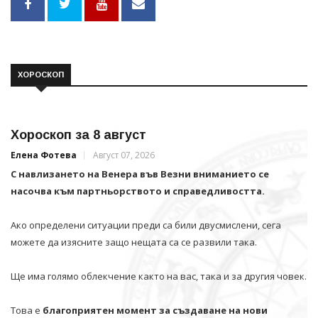
ХОРОСКОП
Хороскоп за 8 август
Елена Фотева
Август 07, 2026
С навлизането на Венера във Везни вниманието се
насочва към партньорството и справедливостта.
Ако определени ситуации преди са били двусмислени, сега
можете да изясните защо нещата са се развили така.
Ще има голямо облекчение както на вас, така и за другия човек.
Това е
благоприятен момент за създаване на нови