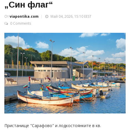
„Син флаг“
От
viapontika.com
Май 04, 2026, 15:10 EEST
0 Comments
Пристанище "Сарафово" и лодкостоянките в кв.