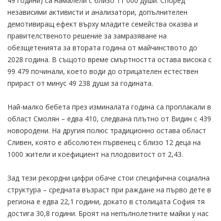
49 години) са намалели с близо 11 000 души. Според
независими активисти и анализатори, допълнителен
демотивиращ ефект върху младите семейства оказва и
правителственото решение за замразяване на
обезщетенията за втората година от майчинството до
2028 година. В същото време смъртността остава висока с
99 479 починали, което води до отрицателен естествен
прираст от минус 49 238 души за годината.
Най-малко бебета през изминалата година са проплакали в
област Смолян – едва 410, следвана плътно от Видин с 439
новородени. На другия полюс традиционно остава област
Сливен, която е абсолютен първенец с близо 12 деца на
1000 жители и коефициент на плодовитост от 2,43.
Зад тези рекордни цифри обаче стои специфична социална
структура – средната възраст при раждане на първо дете в
региона е едва 22,1 години, докато в столицата София тя
достига 30,8 години. Броят на непълнолетните майки у нас