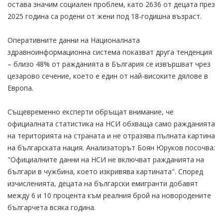
остава значим социален проблем, като 2636 от децата през
2025 година са родени от жени под 18-годишна възраст.
Оперативните данни на Националната
здравноинформационна система показват друга тенденция
– близо 48% от ражданията в България се извършват чрез
цезарово сечение, което е един от най-високите дялове в
Европа.
Същевременно експерти обръщат внимание, че
официалната статистика на НСИ обхваща само ражданията
на територията на страната и не отразява пълната картина
на българската нация. Анализаторът Боян Юруков посочва:
"Официалните данни на НСИ не включват ражданията на
българи в чужбина, което изкривява картината". Според
изчисленията, децата на български емигранти добавят
между 6 и 10 процента към реалния брой на новородените
българчета всяка година.