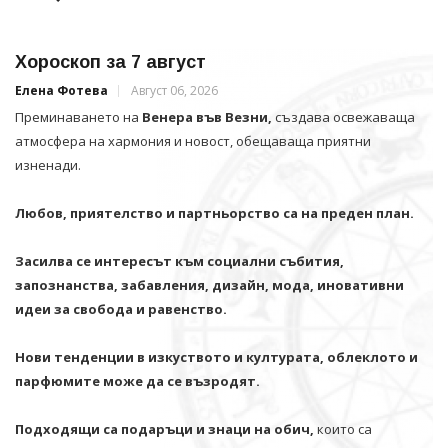
Хороскоп за 7 август
Елена Фотева
Август 06, 2026
Преминаването на
Венера във Везни,
създава освежаваща
атмосфера на хармония и новост, обещаваща приятни
изненади.
Любов, приятелство и партньорство са на преден план.
Засилва се интересът към социални събития,
запознанства, забавления, дизайн, мода, иновативни
идеи за свобода и равенство.
Нови тенденции в изкуството и културата, облеклото и
парфюмите може да се възродят.
Подходящи са подаръци и знаци на обич,
които са