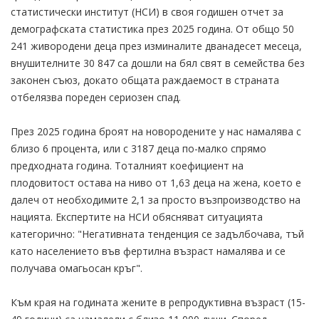
статистически институт (НСИ) в своя годишен отчет за
демографската статистика през 2025 година. От общо 50
241 живородени деца през изминалите дванадесет месеца,
внушителните 30 847 са дошли на бял свят в семейства без
законен съюз, докато общата раждаемост в страната
отбелязва пореден сериозен спад.
През 2025 година броят на новородените у нас намалява с
близо 6 процента, или с 3187 деца по-малко спрямо
предходната година. Тоталният коефициент на
плодовитост остава на ниво от 1,63 деца на жена, което е
далеч от необходимите 2,1 за просто възпроизводство на
нацията. Експертите на НСИ обясняват ситуацията
категорично: "Негативната тенденция се задълбочава, тъй
като населението във фертилна възраст намалява и се
получава омагьосан кръг".
Към края на годината жените в репродуктивна възраст (15-