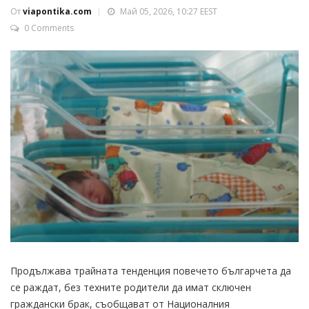
От
viapontika.com
Май 05, 2026, 10:27 EEST
0 Comments
Продължава трайната тенденция повечето българчета да
се раждат, без техните родители да имат сключен
граждански брак, съобщават от Националния