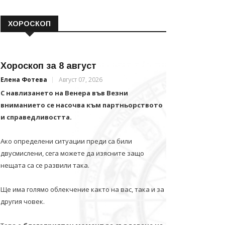
ХОРОСКОП
Хороскоп за 8 август
Елена Фотева
Август 07, 2026
С навлизането на Венера във Везни
вниманието се насочва към партньорството
и справедливостта.
Ако определени ситуации преди са били
двусмислени, сега можете да изясните защо
нещата са се развили така.
Ще има голямо облекчение както на вас, така и за
другия човек.