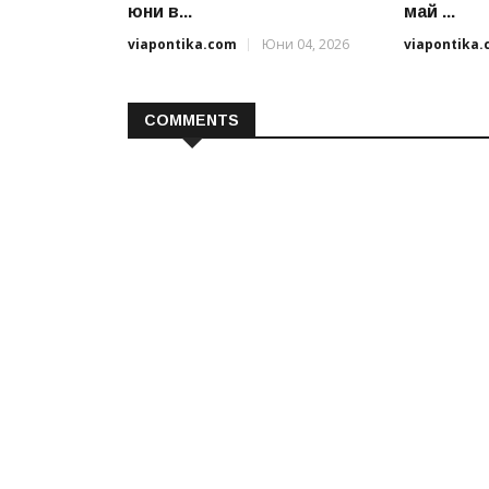
юни в...
май ...
viapontika.com
Юни 04, 2026
viapontika
COMMENTS