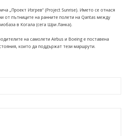
ича „Проект Изгрев“ (Project Sunrise). Името се отнася
ни от пътниците на ранните полети на Qantas между
иобаза в Когала (сега Шри Ланка).
одителите на самолети Airbus и Boeing е поставена
стояния, които да поддържат тези маршрути.