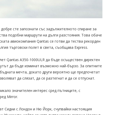
, добре сте запознати със задължителното спиране за
ства подобни маршрути на дълги разстояния. Това обаче
ската авиокомпания Qantas се готви да тества рекорден
лгия търговски полет в света, съобщава Express.
олет Qantas A350-1000ULR да бъде осъществен директен
шрутът да бъде изминат възможно най-бързо. За опитните
бъдната мечта, докато други вероятно ще предпочетат
оляват да слязат, да се разтегнат и да се отпуснат.
икало значителен интерес сред пътниците, с
ед Mirror.
ат Сидни с Лондон и Ню Йорк, счупвайки настоящия