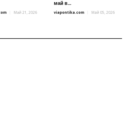
май в...
.com
Май 21, 2026
viapontika.com
Май 05, 2026