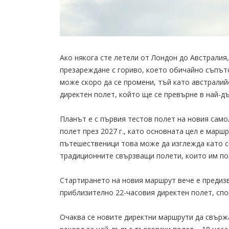
Ако някога сте летели от Лондон до Австралия
презареждане с гориво, което обичайно съпът
може скоро да се промени, тъй като австралий
директен полет, който ще се превърне в най-дъ
Планът е с първия тестов полет на новия сам
полет през 2027 г., като основната цел е мар
пътешественици това може да изглежда като с
традиционните свързващи полети, които им позв
Стартирането на новия маршрут вече е предизв
приблизително 22-часовия директен полет, спор
Очаква се новите директни маршрути да свърж