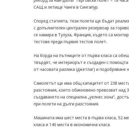
рекорд за най-дълъг търговски полет – 18 час
САЩ и летище Чанги в Сингапур.
Според статията, тези полети ще бъдат реали
с допълнителен централен резервоар за гориво
се намира в Тулуза, Франция, където са монти
тестове преди първия тестов полет.
На борда на пътниците от първа класа са обещ
твърдят, че интериорът е създаден с помощта
от часовата разлика (джетлаг) и подобряване 
Самолетът ще има общ капацитет от 238 места
разстояния, които обикновено превозват над 
създаването на специална „уелнес зона“, дост
при полети на дълги разстояния.
Машината има шест места в първа класа, 52 ме
класа и 140 места в икономична класа.