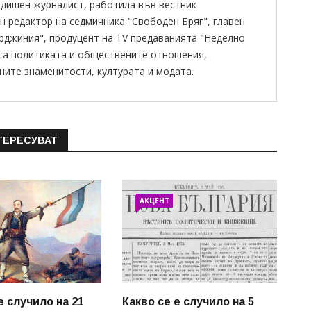
одишен журналист, работила във вестник
н редактор на седмичника "Свободен Бряг", главен
ирджиния", продуцент на TV предаванията "Неделно
 са политиката и обществените отношения,
ните знаменитости, културата и модата.
ТЕРЕСУВАТ
АКЦЕНТ
е случило на 21
Какво се е случило на 5