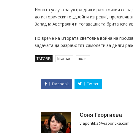
Новата услуга за ултра дълги разстояния се нар
до историческите „двойни изгреви“, преживява
Западна Австралия и тогавашната британска ав
По време на Втората световна война на произв
задачата да разработят самолети за дълги раз
ТАГОВЕ:
Квантас
полет
Facebook
Twitter
Соня Георгиева
viapontika@viapontika.com