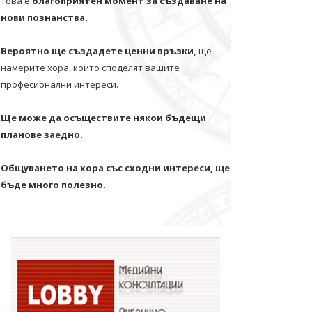
Това е
благоприятен момент за създаване на
нови познанства.
Вероятно ще създадете ценни връзки,
ще
намерите хора, които споделят вашите
професионални интереси.
Ще може да осъществите някои бъдещи
планове заедно.
Общуването на хора със сходни интереси, ще
бъде много полезно.