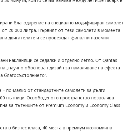
а и 30 минути, който се изпълнява между летище Нюарк в
зирани благодарение на специално модифициран самолет
 от 20 000 литра. Първият от тези самолети в момента
рани двигателите и се провеждат финални наземни
ани накланящи се седалки и отделно легло. От Qantas
 на „научно обоснован дизайн за намаляване на ефекта
на благосъстоянието“.
 – по-малко от стандартните самолети за дълги
300 пътници. Освободеното пространство позволява
ъпна за пътниците от Premium Economy и Economy Class
ста в бизнес класа, 40 места в премиум икономична