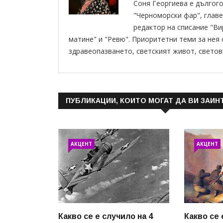
Соня Георгиева е дългог
"Черноморски фар", главе
редактор на списание "В
матине" и "Ревю". Приоритетни теми за нея
здравеопазването, светският живот, светов
ПУБЛИКАЦИИ, КОИТО МОГАТ ДА ВИ ЗАИН
АКЦЕНТ
АКЦЕНТ
Какво се е случило на 4
Какво се 