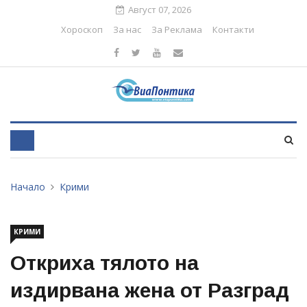
Август 07, 2026
Хороскоп
За нас
За Реклама
Контакти
Начало
Крими
КРИМИ
Откриха тялото на
издирвана жена от Разград