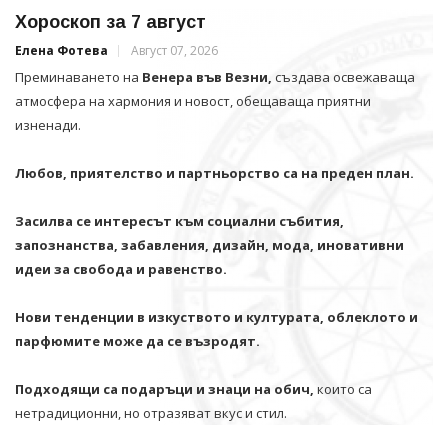
Хороскоп за 7 август
Елена Фотева
Август 07, 2026
Преминаването на
Венера във Везни,
създава освежаваща
атмосфера на хармония и новост, обещаваща приятни
изненади.
Любов, приятелство и партньорство са на преден план.
Засилва се интересът към социални събития,
запознанства, забавления, дизайн, мода, иновативни
идеи за свобода и равенство.
Нови тенденции в изкуството и културата, облеклото и
парфюмите може да се възродят.
Подходящи са подаръци и знаци на обич,
които са
нетрадиционни, но отразяват вкус и стил.