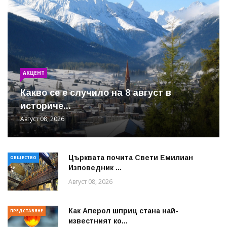
АКЦЕНТ
Какво се е случило на 8 август в
историче...
Август 08, 2026
Църквата почита Свeти Емилиан
ОБЩЕСТВО
Изповедник ...
Август 08, 2026
Как Аперол шприц стана най-
ПРЕДСТАВЯНЕ
известният ко...