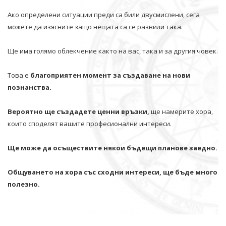
Ако определени ситуации преди са били двусмислени, сега
можете да изясните защо нещата са се развили така.
Ще има голямо облекчение както на вас, така и за другия човек.
Това е
благоприятен момент за създаване на нови
познанства.
Вероятно ще създадете ценни връзки,
ще намерите хора,
които споделят вашите професионални интереси.
Ще може да осъществите някои бъдещи планове заедно.
Общуването на хора със сходни интереси, ще бъде много
полезно.