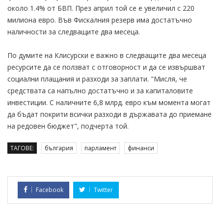
около 1.4% от БВП. През април той се е увеличил с 220
милиона евро. Във Фискалния резерв има достатъчно
наличности за следващите два месеца.
По думите на Клисурски е важно в следващите два месеца
ресурсите да се ползват с отговорност и да се извършват
социални плащания и разходи за заплати. "Мисля, че
средствата са напълно достатъчно и за капиталовите
инвестиции. С наличните 6,8 млрд. евро към момента могат
да бъдат покрити всички разходи в държавата до приемане
на редовен бюджет", подчерта той.
ТАГОВЕ:
българия
парламент
финанси
Facebook
Twitter