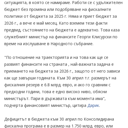
ситуацията, в която се намираме. Работи се с удължителен
бюджет без промяна или подобряване на фискалните
политики от бюджета за 2025 г. Няма и приет бюджет за
2026 г., а вече е май месец. Като вземем тези факти
предвид, състоянието на бюджета е адекватно. Това каза
служебният министър на финансите Георги Клисурски по
време на изслушване в Народното събрание.
"По отношение на траекторията и на това как ще се
развият финансите на страната , най-важната задача е
приемането на бюджета за 2026 г., защото от него зависи
как ще завърши годината. Към 30 април т.г. размерът на
фискалния резерв е 6.8 млрд. евро, и ако го сравним с
предходни години, това е едно високо ниво, обясни
министърът. Пари в държавата към момента има",
подчерта финансовият министър, цитира
Дарик
.
Дефицитът в бюджета към 30 април по Консолидирана
фискална програма е в размер на 1.750 млрд. евро, или