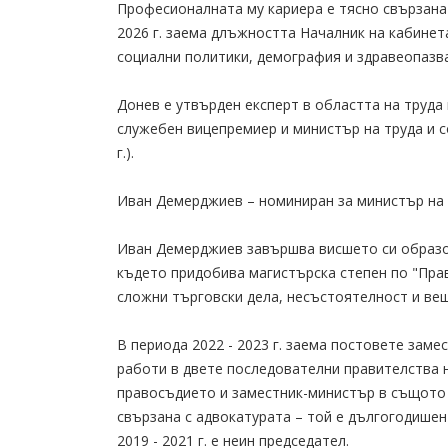
Професионалната му кариера е тясно свързана 
2026 г. заема длъжността Началник на кабинета
социални политики, демография и здравеопазв
Донев е утвърден експерт в областта на труда
служебен вицепремиер и министър на труда и со
г.).
Иван Демерджиев – номиниран за министър на
Иван Демерджиев завършва висшето си образов
където придобива магистърска степен по "Пра
сложни търговски дела, несъстоятелност и ве
В периода 2022 - 2023 г. заема постовете зам
работи в двете последователни правителства н
правосъдието и заместник-министър в същото 
свързана с адвокатурата – той е дългогодишен
2019 - 2021 г. е неин председател.