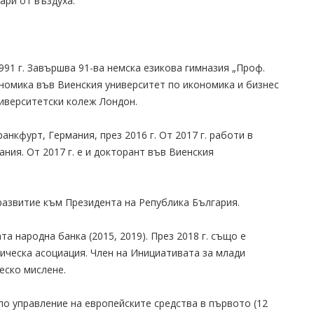
ари от въздуха.
991 г. Завършва 91-ва немска езикова гимназия „Проф.
номика във Виенския университет по икономика и бизнес
ниверситетски колеж Лондон.
нкфурт, Германия, през 2016 г. От 2017 г. работи в
ния. От 2017 г. е и докторант във Виенския
развитие към Президента на Република България.
а народна банка (2015, 2019). През 2018 г. също е
ическа асоциация. Член на Инициативата за млади
еско мислене.
о управление на европейските средства в първото (12