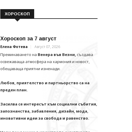
ХОРОСКОП
Хороскоп за 7 август
Елена Фотева
Август 07, 2026
Преминаването на
Венера във Везни,
създава
освежаваща атмосфера на хармония и новост,
обещаваща приятни изненади.
Любов, приятелство и партньорство са на
преден план.
Засилва се интересът към социални събития,
запознанства, забавления, дизайн, мода,
иновативни идеи за свобода и равенство.