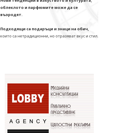
Нови тенденции в изкуството и културата,
облеклото и парфюмите може да се
възродят.
Подходящи са подаръци и знаци на обич,
които са нетрадиционни, но отразяват вкус и стил.