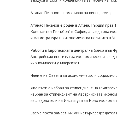
въздуха (HEMS) и концепцията за гасене на пож
Атанас Пеканов – номиниран за вицепремиер
Атанас Пеканов е роден в Атина, Гърция през 1
Константин Гълъбов“ в София, а след това ико
и магистратура по икономическа политика в У
Работи в Европейската централна банка във Фра
Австрийския институт за икономически изследва
икономически университет.
Член е на Съвета за икономическо и социално 
Два пъти е избран за стипендиант на Българскат
избран за стипендиант на Австрийската иконом
изследователи на Института за Ново икономич
Заема поста заместник министър-председател п