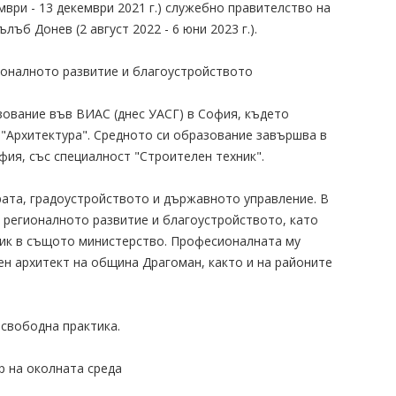
ември - 13 декември 2021 г.) служебно правителство на
ъб Донев (2 август 2022 - 6 юни 2023 г.).
ионалното развитие и благоустройството
ование във ВИАС (днес УАСГ) в София, където
 "Архитектура". Средното си образование завършва в
фия, със специалност "Строителен техник".
рата, градоустройството и държавното управление. В
а регионалното развитие и благоустройството, като
ник в същото министерство. Професионалната му
н архитект на община Драгоман, както и на районите
 свободна практика.
 на околната среда