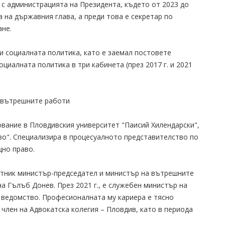
с администрацията на Президента, където от 2023 до
 на държавния глава, а преди това е секретар по
ане.
 и социалната политика, като е заемал постовете
циалната политика в три кабинета (през 2017 г. и 2021
 вътрешните работи
ание в Пловдивския университет "Паисий Хилендарски",
во". Специализира в процесуалното представителство по
щно право.
естник министър-председател и министър на вътрешните
а Гълъб Донев. През 2021 г., е служебен министър на
ведомство. Професионалната му кариера е тясно
 член на Адвокатска колегия – Пловдив, като в периода