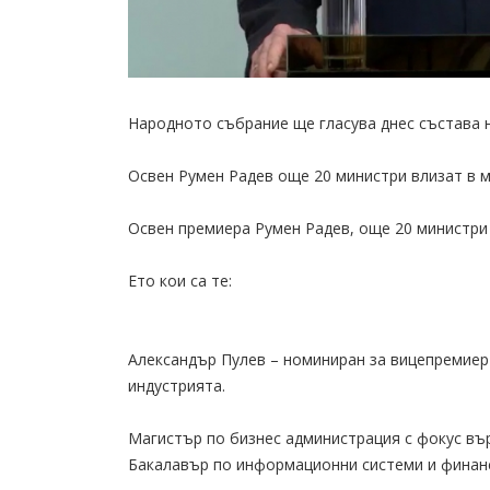
Народното събрание ще гласува днес състава 
Освен Румен Радев още 20 министри влизат в м
Освен премиера Румен Радев, още 20 министри 
Ето кои са те:
Александър Пулев – номиниран за вицепремиер
индустрията.
Магистър по бизнес администрация с фокус вър
Бакалавър по информационни системи и финанс