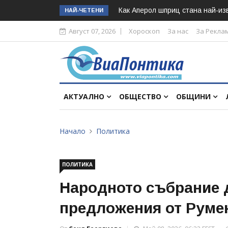
Как Аперол шприц стана най-изв
НАЙ-ЧЕТЕНИ
Август 07, 2026
Хороскоп
За нас
За Рекла
АКТУАЛНО
ОБЩЕСТВО
ОБЩИНИ
Начало
Политика
ПОЛИТИКА
Народното събрание 
предложения от Руме