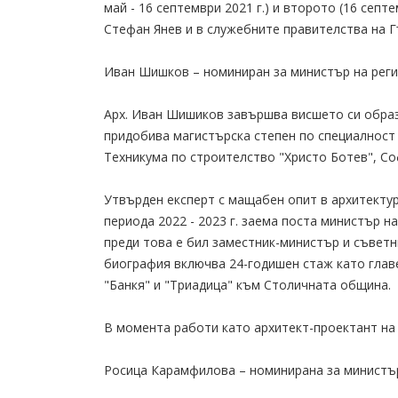
май - 16 септември 2021 г.) и второто (16 септ
Стефан Янев и в служебните правителства на Гъл
Иван Шишков – номиниран за министър на рег
Арх. Иван Шишиков завършва висшето си образ
придобива магистърска степен по специалност
Техникума по строителство "Христо Ботев", Со
Утвърден експерт с мащабен опит в архитекту
периода 2022 - 2023 г. заема поста министър н
преди това е бил заместник-министър и съвет
биография включва 24-годишен стаж като главе
"Банкя" и "Триадица" към Столичната община.
В момента работи като архитект-проектант на
Росица Карамфилова – номинирана за министър