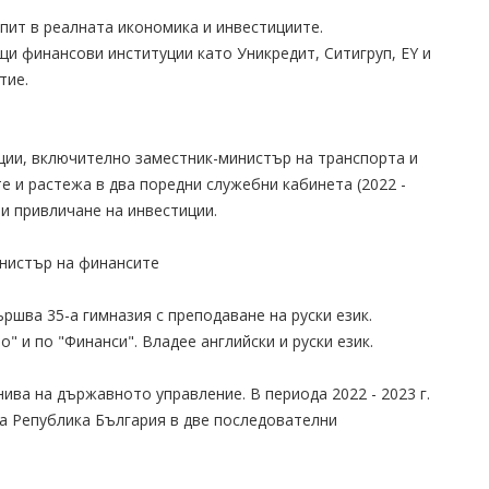
пит в реалната икономика и инвестициите.
и финансови институции като Уникредит, Ситигруп, EY и
тие.
ии, включително заместник-министър на транспорта и
е и растежа в два поредни служебни кабинета (2022 -
 и привличане на инвестиции.
нистър на финансите
ършва 35-а гимназия с преподаване на руски език.
" и по "Финанси". Владее английски и руски език.
ива на държавното управление. В периода 2022 - 2023 г.
а Република България в две последователни