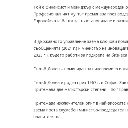
Той е финансист и мениджър с международен о
Професионалният му път преминава през водещ
Европейската банка за възстановяване и разви
В държавното управление заема ключови позиц
съобщенията (2021 г.) и министър на иновациит
2023 г.), където работи за подкрепа на бизнеса
Гълъб Донев – номиниран за вицепремиер и ми
Гълъб Донев е роден през 1967 г. в София. Зав
Притежава две магистърски степени – по "Право
Притежава изключителен опит в най-високите н
заема поста служебен министър-председател н
правителства.