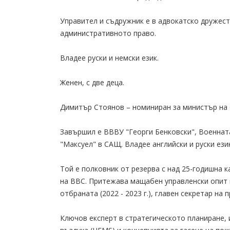
Управител и съдружник е в адвокатско дружест
административното право.
Владее руски и немски език.
Женен, с две деца.
Димитър Стоянов – номиниран за министър на
Завършил е ВВВУ "Георги Бенковски", Военна
"Максуел" в САЩ. Владее английски и руски език
Той е полковник от резерва с над 25-годишна 
на ВВС. Притежава мащабен управленски опит 
отбраната (2022 - 2023 г.), главен секретар на
Ключов експерт в стратегическото планиране,