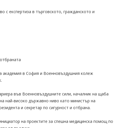
во с експертиза в търговското, гражданското и
 отбраната
та академия в София и Военновъздушния колеж
.
кариера във Военновъздушните сили, началник на щаба
на най-високо държавно ниво като министър на
 президента и секретар по сигурност и отбрана.
 инициатор на проектите за спешна медицинска помощ по