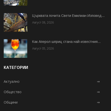
Църквата почита Свeти Емилиан Изповед...
Август 08, 2026
Как Аперол шприц стана най-известния...
Август 05, 2026
КАТЕГОРИИ
Актуално
⇒
Общество
⇒
Общини
⇒