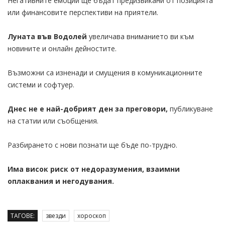
Негативните емоции ще бъдат предизвикани от позицията
или финансовите перспективи на приятели.
Луната във Водолей
увеличава вниманието ви към
новините и онлайн дейностите.
Възможни са изненади и смущения в комуникационните
системи и софтуер.
Днес не е най-добрият ден за преговори,
публикуване
на статии или съобщения.
Разбирането с нови познати ще бъде по-трудно.
Има висок риск от недоразумения, взаимни
оплаквания и негодувания.
ТАГОВЕ:
звезди
хороскоп