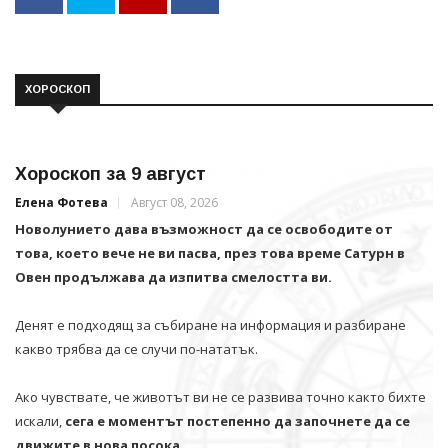
ХОРОСКОП
Хороскоп за 9 август
Елена Фотева
Август 08, 2026
Новолунието дава възможност да се освободите от
това, което вече не ви пасва, през това време Сатурн в
Овен продължава да изпитва смелостта ви.
Денят е подходящ за събиране на информация и разбиране
какво трябва да се случи по-нататък.
Ако чувствате, че животът ви не се развива точно както бихте
искали,
сега е моментът постепенно да започнете да се
движите в нова посока.