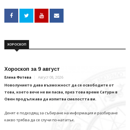
ХОРОСКОП
Хороскоп за 9 август
Елена Фотева
Август 08, 2026
Новолунието дава възможност да се освободите от
това, което вече не ви пасва, през това време Сатурн в
Овен продължава да изпитва смелостта ви.
Денят е подходящ за събиране на информация и разбиране
какво трябва да се случи по-нататък.