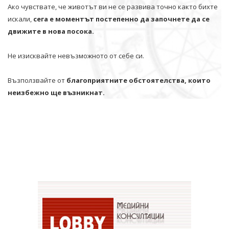
Ако чувствате, че животът ви не се развива точно както бихте
искали,
сега е моментът постепенно да започнете да се
движите в нова посока.
Не изисквайте невъзможното от себе си.
Възползвайте от
благоприятните обстоятелства, които
неизбежно ще възникнат.