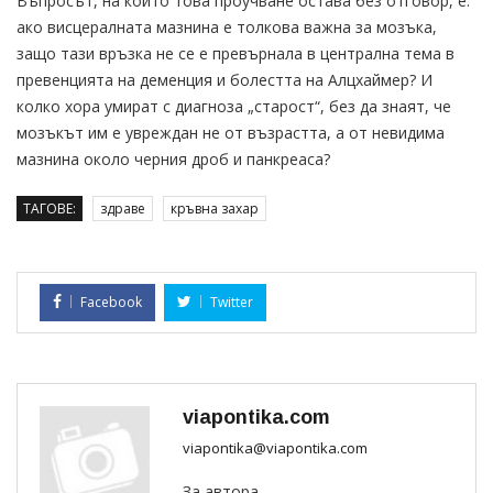
Въпросът, на който това проучване остава без отговор, е:
ако висцералната мазнина е толкова важна за мозъка,
защо тази връзка не се е превърнала в централна тема в
превенцията на деменция и болестта на Алцхаймер? И
колко хора умират с диагноза „старост“, без да знаят, че
мозъкът им е увреждан не от възрастта, а от невидима
мазнина около черния дроб и панкреаса?
ТАГОВЕ:
здраве
кръвна захар
Facebook
Twitter
viapontika.com
viapontika@viapontika.com
За автора...