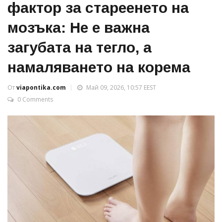
фактор за стареенето на
мозъка: Не е важна
загубата на тегло, а
намаляването на корема
От
viapontika.com
Май 09, 2026, 10:57 EEST
0 Comments