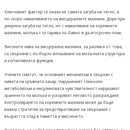
Ключовият фактор се оказа не самата загуба на тегло, а
по-скоро намаляването на висцералните мазнини. Дори при
умерена загуба на тегло, но с намаляване на коремните
мазнини, мозъкът остарява по-бавно в дългосрочен план.
Високите нива на висцерална мазнина, за разлика от това,
са свързани с по-бързо влошаване на мозъчната структура
и когнитивната функция.
Учените смятат, че основният механизъм е свързан с
нивата на кръвната захар. Нарушеният глюкозен
метаболизъм и инсулиновата чувствителност нарушават
храненето на мозъка и ускоряват неговото разграждане.
Контролирането на коремните мазнини може да бъде
важна стратегия за предотвратяване на свързания с
възрастта спад в паметта и мисленето.