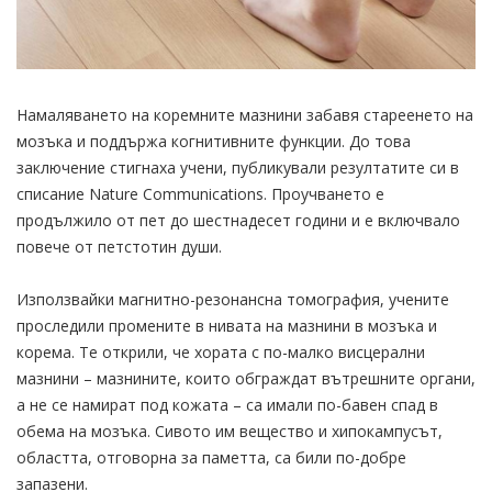
Намаляването на коремните мазнини забавя стареенето на
мозъка и поддържа когнитивните функции. До това
заключение стигнаха учени, публикували резултатите си в
списание Nature Communications. Проучването е
продължило от пет до шестнадесет години и е включвало
повече от петстотин души.
Използвайки магнитно-резонансна томография, учените
проследили промените в нивата на мазнини в мозъка и
корема. Те открили, че хората с по-малко висцерални
мазнини – мазнините, които обграждат вътрешните органи,
а не се намират под кожата – са имали по-бавен спад в
обема на мозъка. Сивото им вещество и хипокампусът,
областта, отговорна за паметта, са били по-добре
запазени.