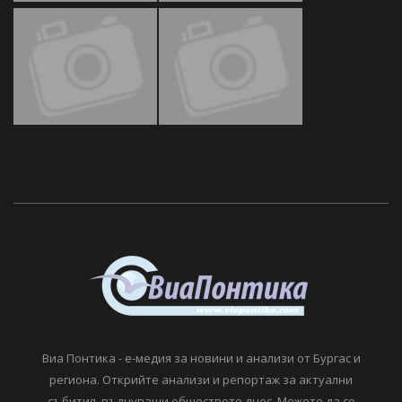
Виа Понтика - е-медия за новини и анализи от Бургас и
региона. Открийте анализи и репортаж за актуални
събития, вълнуващи обществото днес. Можете да се