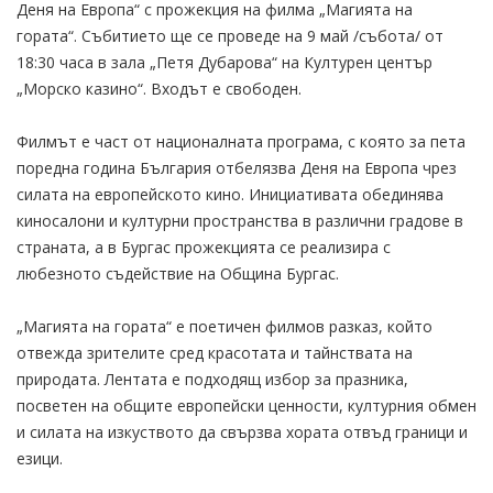
Деня на Европа“ с прожекция на филма „Магията на
гората“. Събитието ще се проведе на 9 май /събота/ от
18:30 часа в зала „Петя Дубарова“ на Културен център
„Морско казино“. Входът е свободен.
Филмът е част от националната програма, с която за пета
поредна година България отбелязва Деня на Европа чрез
силата на европейското кино. Инициативата обединява
киносалони и културни пространства в различни градове в
страната, а в Бургас прожекцията се реализира с
любезното съдействие на Община Бургас.
„Магията на гората“ е поетичен филмов разказ, който
отвежда зрителите сред красотата и тайнствата на
природата. Лентата е подходящ избор за празника,
посветен на общите европейски ценности, културния обмен
и силата на изкуството да свързва хората отвъд граници и
езици.