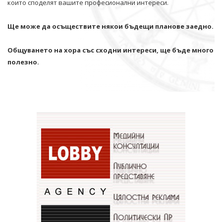
които споделят вашите професионални интереси.
Ще може да осъществите някои бъдещи планове заедно.
Общуването на хора със сходни интереси, ще бъде много
полезно.