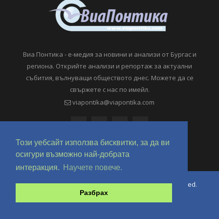
Виа Понтика - е-медия за новини и анализи от Бургас и
региона. Открийте анализи и репортаж за актуални
събития, вълнуващи обществото днес. Можете да се
свържете с нас по имейл.
viapontika@viapontika.com
Този уебсайт използва бисквитки, за да ви
осигури възможно най-добрата
интеракция.
Научете повече.
Copyright © 2018-2024 ViaPontika.com. All Rights Reserved.
Разбрах
Development @ OverHertz Ltd
Ω
За нас
За Реклама
Контакти