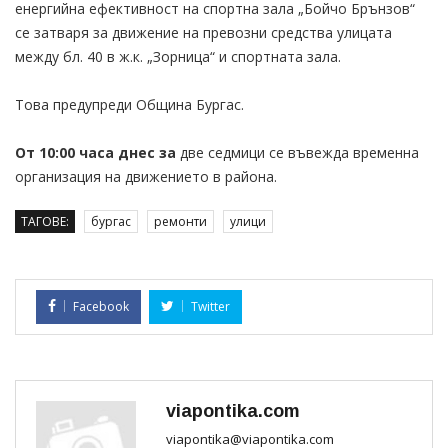
енергийна ефективност на спортна зала „Бойчо Брънзов“
се затваря за движение на превозни средства улицата
между бл. 40 в ж.к. „Зорница“ и спортната зала.
Това предупреди Община Бургас.
От 10:00 часа днес за
две седмици се въвежда временна
организация на движението в района.
ТАГОВЕ:
бургас
ремонти
улици
Facebook
Twitter
viapontika.com
viapontika@viapontika.com