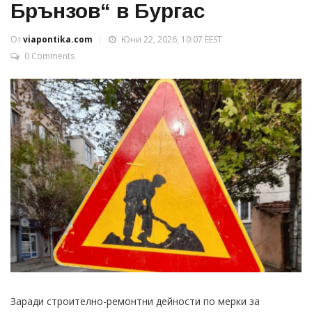
Брънзов“ в Бургас
От
viapontika.com
Юни 22, 2026, 10:07 EEST
0 Comments
Заради строително-ремонтни дейности по мерки за