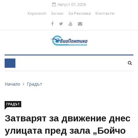
Август 07, 2026
Хороскоп
За нас
За Реклама
Контакти
Начало
Градът
ГРАДЪТ
Затварят за движение днес
улицата пред зала „Бойчо