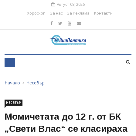
Август 08, 2026
Хороскоп
За нас
За Реклама
Контакти
Начало
Несебър
НЕСЕБЪР
Момичетата до 12 г. от БК
„Свети Влас“ се класираха