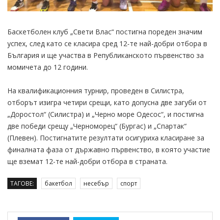
Баскетболен клуб „Свети Влас“ постигна пореден значим
успех, след като се класира сред 12-те най-добри отбора в
България и ще участва в Републиканското първенство за
момичета до 12 години.
На квалификационния турнир, проведен в Силистра,
отборът изигра четири срещи, като допусна две загуби от
„Доростол“ (Силистра) и „Черно море Одесос“, и постигна
две победи срещу „Черноморец“ (Бургас) и „Спартак“
(Плевен). Постигнатите резултати осигуриха класиране за
финалната фаза от държавно първенство, в която участие
ще вземат 12-те най-добри отбора в страната.
ТАГОВЕ:
бакетбол
несебър
спорт