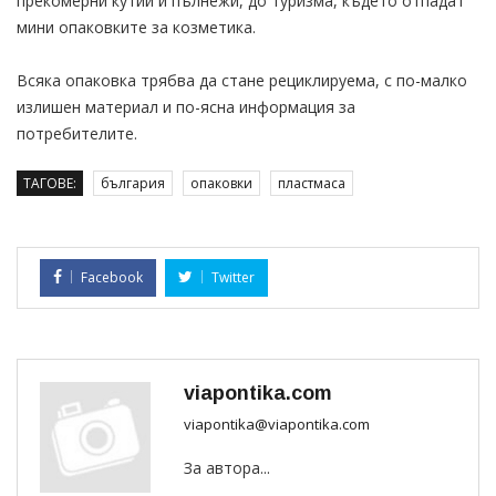
прекомерни кутии и пълнежи, до туризма, където отпадат
мини опаковките за козметика.
Всяка опаковка трябва да стане рециклируема, с по-малко
излишен материал и по-ясна информация за
потребителите.
ТАГОВЕ:
българия
опаковки
пластмаса
Facebook
Twitter
viapontika.com
viapontika@viapontika.com
За автора...