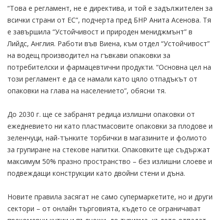
“Това е регламент, не е директива, и той е задължителен за
всички страни от ЕС”, подчерта пред БНР Анита Асенова. Тя
е завършила “Устойчивост и природен мениджмънт” в
Лийдс, Англия. Работи във Виена, към отдел “Устойчивост”
на водещ производител на гъвкави опаковки за
потребителски и фармацевтични продукти. “Основна цел на
този регламент е да се намали като цяло отпадъкът от
опаковки на глава на населението”, обясни тя.
До 2030 г. ще се забранят редица излишни опаковки от
ежедневието ни като пластмасовите опаковки за плодове и
зеленчуци, най-тънките торбички в магазините и фолиото
за групиране на стекове напитки. Опаковките ще съдържат
максимум 50% празно пространство – без излишни слоеве и
подвеждащи конструкции като двойни стени и дъна.
Новите правила засягат не само супермаркетите, но и други
сектори – от онлайн търговията, където се ограничават