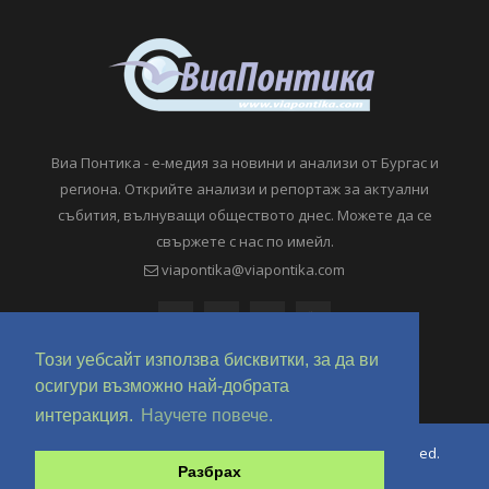
Виа Понтика - е-медия за новини и анализи от Бургас и
региона. Открийте анализи и репортаж за актуални
събития, вълнуващи обществото днес. Можете да се
свържете с нас по имейл.
viapontika@viapontika.com
Този уебсайт използва бисквитки, за да ви
осигури възможно най-добрата
интеракция.
Научете повече.
Copyright © 2018-2024 ViaPontika.com. All Rights Reserved.
Разбрах
Development @ OverHertz Ltd
Ω