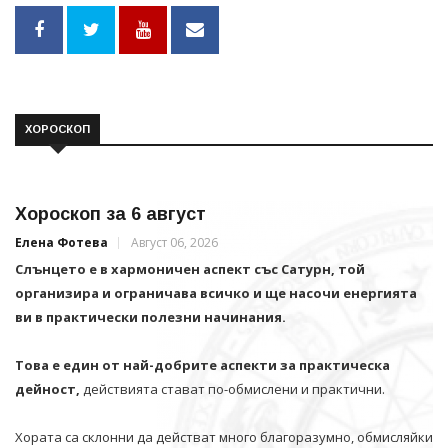
ХОРОСКОП
Хороскоп за 6 август
Елена Фотева
Август 06, 2026
Слънцето е в хармоничен аспект със Сатурн, той
организира и ограничава всичко и щe насочи енергията
ви в практически полезни начинания.
Това е един от най-добрите аспекти за практическа
дейност,
действията стават по-обмислени и практични.
Хората са склонни да действат много благоразумно, обмисляйки