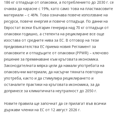
186 кг отпадъци от опаковки, а потреблението до 2030 г. се
очаква да нарасне с 19%, като само това на пластмасовите
материали – с 46%. Това означава повече използване на
ресурси, повече енергия и повече отпадъци. По данни на
Евростат всеки българин генерира над 70 кг отпадъци от
опаковки годишно, а степента на рециклиране все още
изостава от средните нива за ЕС. В отговор на тези
предизвикателства ЕС приема новия Регламент за
опаковките и отпадъците от опаковки (PPWR) – ключово
решение за преминаване към кръговата икономика.
Законодателната мярка цели да намали употребата на
опаковъчни материали, да насърчи тяхната повторна
употреба, както и да стимулира рециклирането и
останалите практики на кръговата икономика, за да
допринесе за климатичната неутралност до 2050 г.
Новите правила ще започнат да се прилагат във всички
държави членки на ЕС от 12 август 2026 г.