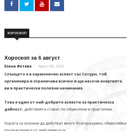
ХОРОСКОП
Хороскоп за 6 август
Елена Фотева
Август 06, 2026
Слънцето е в хармоничен аспект със Сатурн, той
организира и ограничава всичко и щe насочи енергията
ви в практически полезни начинания.
Това е един от най-добрите аспекти за практическа
дейност,
действията стават по-обмислени и практични.
Хората са склонни да действат много благоразумно, обмисляйки
последствията от действията си.