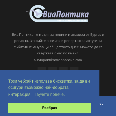
Виа Понтика - е-медия за новини и анализи от Бургас и
региона. Открийте анализи и репортаж за актуални
събития, вълнуващи обществото днес. Можете да се
свържете с нас по имейл.
viapontika@viapontika.com
Този уебсайт използва бисквитки, за да ви
осигури възможно най-добрата
интеракция.
Научете повече.
Copyright © 2018-2024 ViaPontika.com. All Rights Reserved.
Разбрах
Development @ OverHertz Ltd
Ω