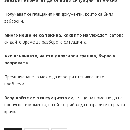
Звездите помагат да се види ситуацията по-ясно.
Получават се плащания или документи, които са били
забавени.
Много неща не са такива, каквито изглеждат
, затова
си дайте време да разберете ситуацията.
Ако осъзнаете, че сте допуснали грешка, бързо я
поправете
.
Премълчаването може да изостри възникващите
проблеми.
Вслушайте се в интуицията си
, тя ще ви помогне да не
пропуснете момента, в който трябва да направите първата
крачка.