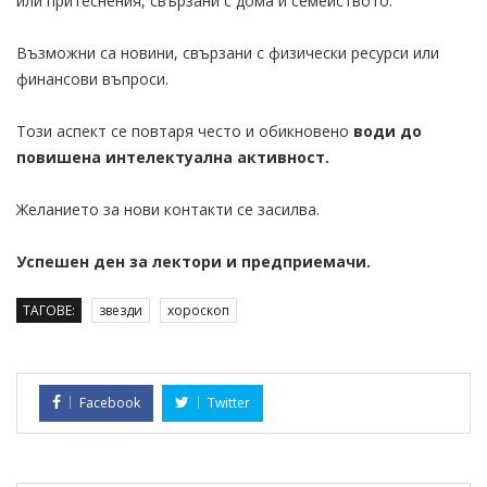
или притеснения, свързани с дома и семейството.
Възможни са новини, свързани с физически ресурси или
финансови въпроси.
Този аспект се повтаря често и обикновено
води до
повишена интелектуална активност.
Желанието за нови контакти се засилва.
Успешен ден за лектори и предприемачи.
ТАГОВЕ:
звезди
хороскоп
Facebook
Twitter