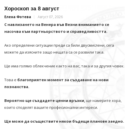
Хороскоп за 8 август
Елена Фотева
Август 07, 2026
С навлизането на Венера във Везни вниманието се
насочва към партньорството и справедливостта.
Ако определени ситуации преди са били двусмислени, сега
можете да изясните защо нещата са се развили така.
Ще има голямо облекчение както на вас, така и за другия човек.
Това е
благоприятен момент за създаване на нови
познанства.
Вероятно ще създадете ценни връзки,
ще намерите хора,
които споделят вашите професионални интереси.
Ще може да осъществите някои бъдещи планове заедно.