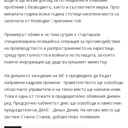
водите ще искам доклад за потенциални и очаквани
проблеми с безводието, както и съответните мерки. През
миналата година всяка година стотици населени места са
засегнати от безводие", припомни той.
Премиерът обяви и че тази сутрин е стартирала
специализирана полицейска операция за противодействие
на производството и разпространението на наркотици,
срещу престъпността и войната по пътищата, за която
повече информация ще даде вътрешният министър.
На днешното заседание на МС е предвидено да бъдат
направени кадрови промени - правителството ще освободи
областните управители и на тяхно място ще назначи нови.
Това е една от точките в предварително обявения дневен
ред. Предсрочно кабинетът днес ще освободи и заместник-
председателя на ДАНС - Деньо Денев. На негово място ще
застане Станчо Станев, добавя Нова телевизия.