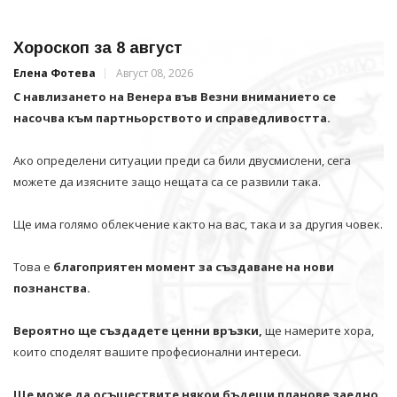
Хороскоп за 8 август
Елена Фотева
Август 08, 2026
С навлизането на Венера във Везни вниманието се
насочва към партньорството и справедливостта.
Ако определени ситуации преди са били двусмислени, сега
можете да изясните защо нещата са се развили така.
Ще има голямо облекчение както на вас, така и за другия човек.
Това е
благоприятен момент за създаване на нови
познанства.
Вероятно ще създадете ценни връзки,
ще намерите хора,
които споделят вашите професионални интереси.
Ще може да осъществите някои бъдещи планове заедно.