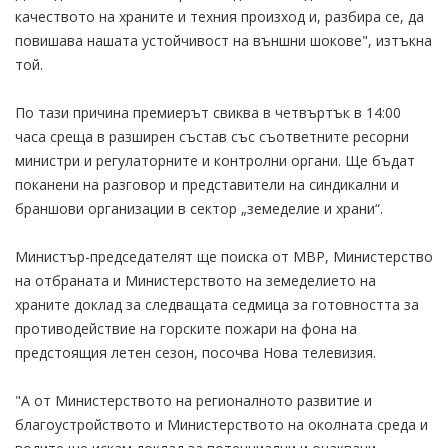
качеството на храните и техния произход и, разбира се, да
повишава нашата устойчивост на външни шокове", изтъкна
той.
По тази причина премиерът свиква в четвъртък в 14:00
часа среща в разширен състав със съответните ресорни
министри и регулаторните и контролни органи. Ще бъдат
поканени на разговор и представители на синдикални и
браншови организации в сектор „земеделие и храни“.
Министър-председателят ще поиска от МВР, Министерство
на отбраната и Министерството на земеделието на
храните доклад за следващата седмица за готовността за
противодействие на горските пожари на фона на
предстоящия летен сезон, посочва Нова телевизия.
"А от Министерството на регионалното развитие и
благоустройството и Министерството на околната среда и