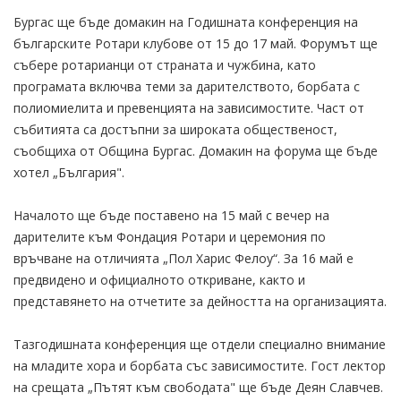
Бургас ще бъде домакин на Годишната конференция на
българските Ротари клубове от 15 до 17 май. Форумът ще
събере ротарианци от страната и чужбина, като
програмата включва теми за дарителството, борбата с
полиомиелита и превенцията на зависимостите. Част от
събитията са достъпни за широката общественост,
съобщиха от Община Бургас. Домакин на форума ще бъде
хотел „България".
Началото ще бъде поставено на 15 май с вечер на
дарителите към Фондация Ротари и церемония по
връчване на отличията „Пол Харис Фелоу“. За 16 май е
предвидено и официалното откриване, както и
представянето на отчетите за дейността на организацията.
Тазгодишната конференция ще отдели специално внимание
на младите хора и борбата със зависимостите. Гост лектор
на срещата „Пътят към свободата" ще бъде Деян Славчев.