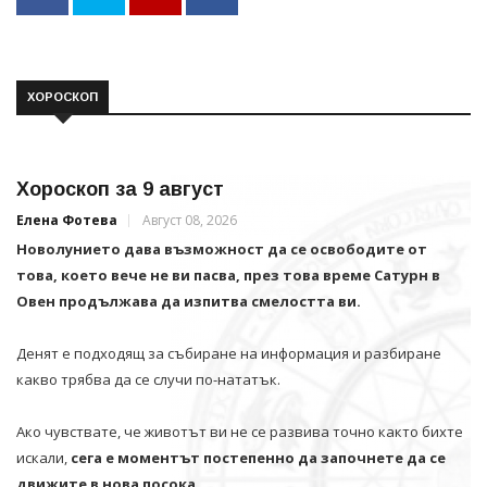
ХОРОСКОП
Хороскоп за 9 август
Елена Фотева
Август 08, 2026
Новолунието дава възможност да се освободите от
това, което вече не ви пасва, през това време Сатурн в
Овен продължава да изпитва смелостта ви.
Денят е подходящ за събиране на информация и разбиране
какво трябва да се случи по-нататък.
Ако чувствате, че животът ви не се развива точно както бихте
искали,
сега е моментът постепенно да започнете да се
движите в нова посока.