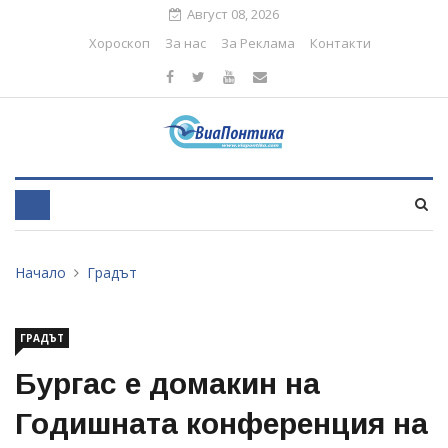
Август 08, 2026
Хороскоп
За нас
За Реклама
Контакти
Начало
Градът
ГРАДЪТ
Бургас е домакин на
Годишната конференция на