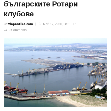
българските Ротари
клубове
От
viapontika.com
Май 17, 2026, 08:31 EEST
0 Comments