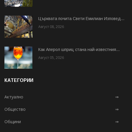
Църквата почита Свeти Емилиан Изповед...
Август 08, 2026
Как Аперол шприц стана най-известния...
Август 05, 2026
КАТЕГОРИИ
Актуално
⇒
Общество
⇒
Общини
⇒