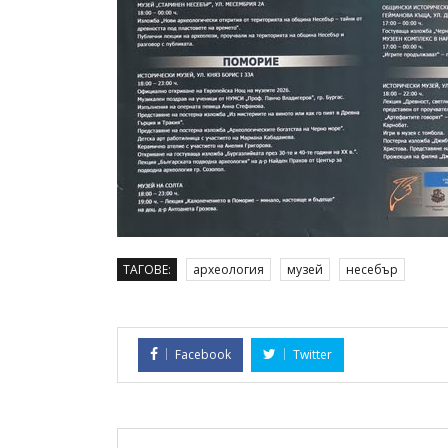
ТАГОВЕ:
археология
музей
несебър
Facebook
Twitter