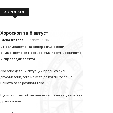
ХОРОСКОП
Хороскоп за 8 август
Елена Фотева
Август 07, 2026
С навлизането на Венера във Везни
вниманието се насочва към партньорството
и справедливостта.
Ако определени ситуации преди са били
двусмислени, сега можете да изясните защо
нещата са се развили така.
Ще има голямо облекчение както на вас, така и за
другия човек.