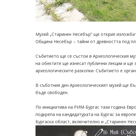
Музей „Старинен Несебър“ ще открие изложбат
Община Несебър – тайни от древността под пл
Събитието ще се състои в Археологическия муз
на обектите ще изнесат публични лекции и ще 
археологическите разкопки. Събитието е орган
В съботния ден Археологическият музей ще бъд
бъде свободен.
По инициатива на РИМ-Бургас тази година Евро
подкрепа на кандидатурата на Бургас за европе
Бургаска област, включително и „Старинен Нес