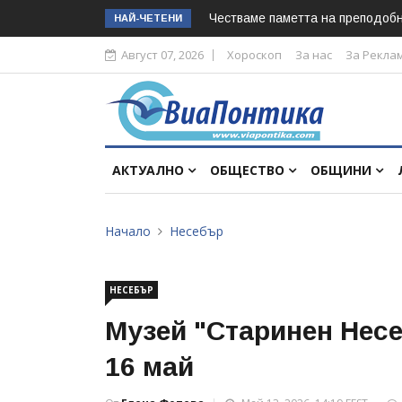
Честваме паметта на преподоб
НАЙ-ЧЕТЕНИ
Август 07, 2026
Хороскоп
За нас
За Рекла
АКТУАЛНО
ОБЩЕСТВО
ОБЩИНИ
Начало
Несебър
НЕСЕБЪР
Музей "Старинен Несе
16 май