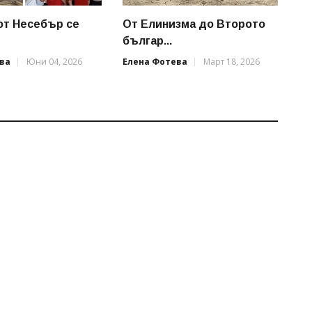
от Несебър се
От Елинизма до Второто
българ...
ва
Юни 04, 2026
Елена Фотева
Март 18, 2026