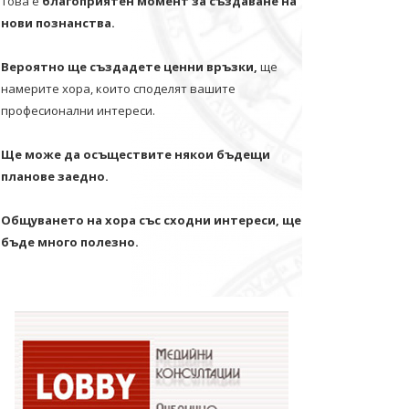
Това е
благоприятен момент за създаване на
нови познанства.
Вероятно ще създадете ценни връзки,
ще
намерите хора, които споделят вашите
професионални интереси.
Ще може да осъществите някои бъдещи
планове заедно.
Общуването на хора със сходни интереси, ще
бъде много полезно.