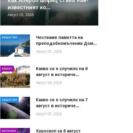
Как Аперол шприц стана най-
известният ко...
Август 05, 2026
Честваме паметта на
ОБЩЕСТВО
преподобномъченик Дом...
Август 07, 2026
Какво се е случило на 6
АКЦЕНТ
август в историче...
Август 06, 2026
Какво се е случило на 7
ОБЩЕСТВО
август в историче...
Август 07, 2026
Хороскоп за 8 август
ХОРОСКОП