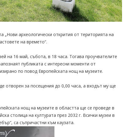
а „Нови археологически открития от територията на
астовете на времето“.
ей на 16 май, събота, в 18 часа. Тогава проучвателите
запознаят публиката с интересни моменти от
изирано по повод Европейската нощ на музеите.
е отворен за посещения до 0,00 часа, а входът му ще
пейската нощ на музеите в областта ще се проведе в
йска столица на културата през 2032 г. Всички музеи в
ебър“, са съпричастни към каузата.