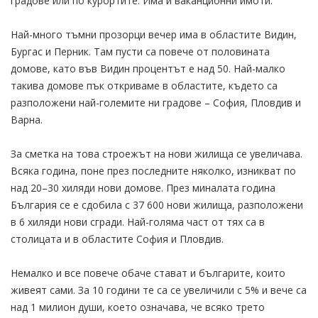
градове или по курортите. Има и ваканционни имоти.
Най-много тъмни прозорци вечер има в областите Видин,
Бургас и Перник. Там пусти са повече от половината
домове, като във Видин процентът е над 50. Най-малко
такива домове пък откриваме в областите, където са
разположени най-големите ни градове – София, Пловдив и
Варна.
За сметка на това строежът на нови жилища се увеличава.
Всяка година, поне през последните няколко, изникват по
над 20–30 хиляди нови домове. През миналата година
България се е сдобила с 37 600 нови жилища, разположени
в 6 хиляди нови сгради. Най-голяма част от тях са в
столицата и в областите София и Пловдив.
Немалко и все повече обаче стават и българите, които
живеят сами. За 10 години те са се увеличили с 5% и вече са
над 1 милион души, което означава, че всяко трето