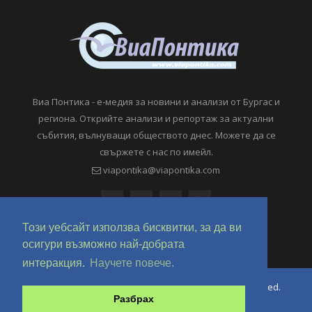
Виа Понтика - е-медия за новини и анализи от Бургас и
региона. Открийте анализи и репортаж за актуални
събития, вълнуващи обществото днес. Можете да се
свържете с нас по имейл.
viapontika@viapontika.com
Този уебсайт използва бисквитки, за да ви
осигури възможно най-добрата
интеракция.
Научете повече.
Copyright © 2018-2024 ViaPontika.com. All Rights Reserved.
Разбрах
Development @ OverHertz Ltd
Ω