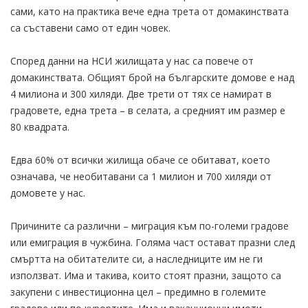
сами, като на практика вече една трета от домакинствата
са съставени само от един човек.
Според данни на НСИ жилищата у нас са повече от
домакинствата. Общият брой на българските домове е над
4 милиона и 300 хиляди. Две трети от тях се намират в
градовете, една трета – в селата, а средният им размер е
80 квадрата.
Едва 60% от всички жилища обаче се обитават, което
означава, че необитавани са 1 милион и 700 хиляди от
домовете у нас.
Причините са различни – миграция към по-големи градове
или емиграция в чужбина. Голяма част остават празни след
смъртта на обитателите си, а наследниците им не ги
използват. Има и такива, които стоят празни, защото са
закупени с инвестиционна цел – предимно в големите