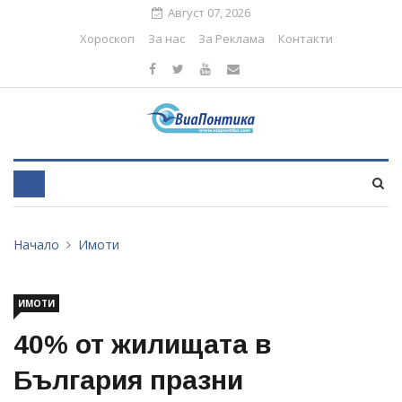
Август 07, 2026
Хороскоп
За нас
За Реклама
Контакти
Начало
Имоти
ИМОТИ
40% от жилищата в
България празни