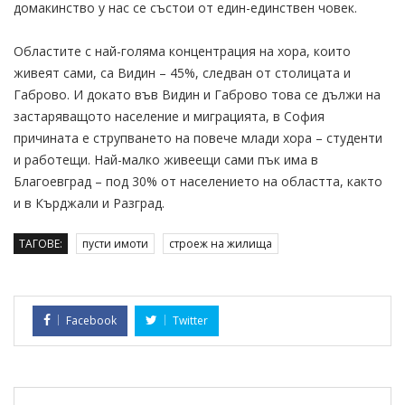
домакинство у нас се състои от един-единствен човек.
Областите с най-голяма концентрация на хора, които
живеят сами, са Видин – 45%, следван от столицата и
Габрово. И докато във Видин и Габрово това се дължи на
застаряващото население и миграцията, в София
причината е струпването на повече млади хора – студенти
и работещи. Най-малко живеещи сами пък има в
Благоевград – под 30% от населението на областта, както
и в Кърджали и Разград.
ТАГОВЕ:
пусти имоти
строеж на жилища
Facebook
Twitter