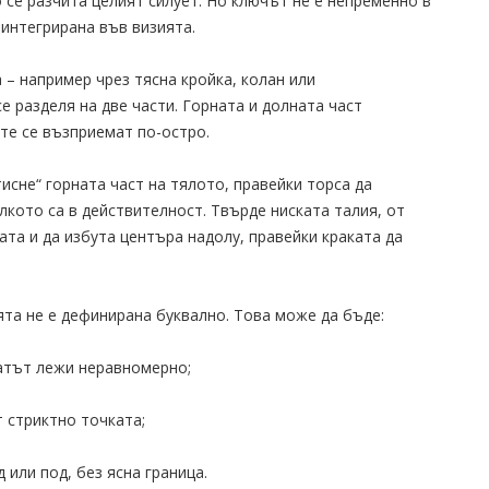
 се разчита целият силует. Но ключът не е непременно в
 интегрирана във визията.
 – например чрез тясна кройка, колан или
е разделя на две части. Горната и долната част
те се възприемат по-остро.
исне“ горната част на тялото, правейки торса да
лкото са в действителност. Твърде ниската талия, от
ата и да избута центъра надолу, правейки краката да
ята не е дефинирана буквално. Това може да бъде:
латът лежи неравномерно;
т стриктно точката;
 или под, без ясна граница.