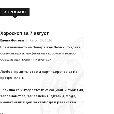
ХОРОСКОП
Хороскоп за 7 август
Елена Фотева
Август 07, 2026
Преминаването на
Венера във Везни,
създава
освежаваща атмосфера на хармония и новост,
обещаваща приятни изненади.
Любов, приятелство и партньорство са на
преден план.
Засилва се интересът към социални събития,
запознанства, забавления, дизайн, мода,
иновативни идеи за свобода и равенство.