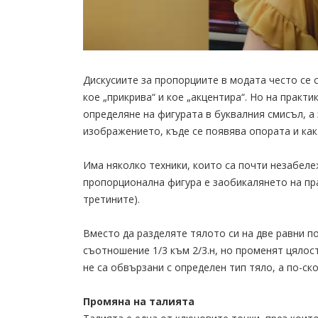
Дискусиите за пропорциите в модата често се с
кое „прикрива“ и кое „акцентира“. Но на практ
определяне на фигурата в буквалния смисъл, а
изображението, къде се появява опората и как
Има няколко техники, които са почти незабел
пропорционална фигура е заобикалянето на пра
третините).
Вместо да разделяте тялото си на две равни по
съотношение 1/3 към 2/3.н, но променят цялос
не са обвързани с определен тип тяло, а по-ско
Промяна на талията