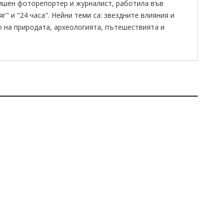
ишен фоторепортер и журналист, работила във
" и "24 часа". Нейни теми са: звездните влияния и
о на природата, археологията, пътешествията и