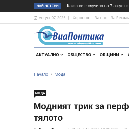
Какво се е случило на 7 август 
НАЙ-ЧЕТЕНИ
Август 07, 2026
Хороскоп
За нас
За Рекла
АКТУАЛНО
ОБЩЕСТВО
ОБЩИНИ
Начало
Мода
МОДА
Модният трик за перф
тялото