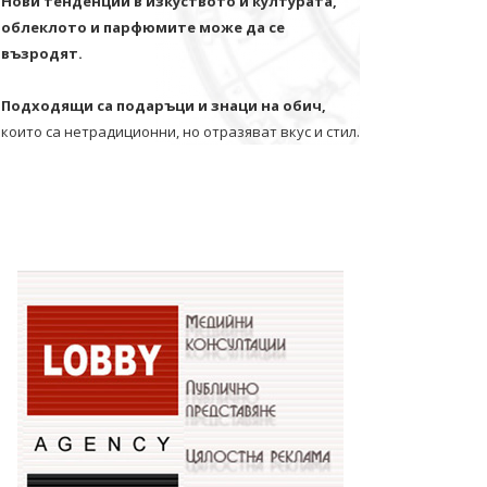
Нови тенденции в изкуството и културата,
облеклото и парфюмите може да се
възродят.
Подходящи са подаръци и знаци на обич,
които са нетрадиционни, но отразяват вкус и стил.