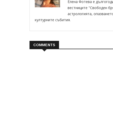
Елена Фотева е дългогод
вестниците "Свободен бряг
астрологията, опазванет
културните събития.
COMMENTS