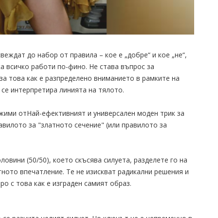
веждат до набор от правила – кое е „добре“ и кое „не“,
ика всичко работи по-фино. Не става въпрос за
 за това как е разпределено вниманието в рамките на
 се интерпретира линията на тялото.
ежими отНай-ефективният и универсален моден трик за
вилото за "златното сечение" (или правилото за
ловини (50/50), което скъсява силуета, разделете го на
тното впечатление. Те не изискват радикални решения и
ро с това как е изграден самият образ.