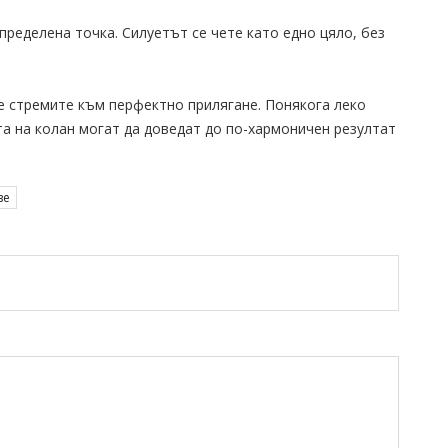
определена точка. Силуетът се чете като едно цяло, без
се стремите към перфектно прилягане. Понякога леко
та на колан могат да доведат до по-хармоничен резултат
ве