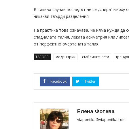
В такива случаи погледът не се „спира“ върху 
никакви твърди разделения.
На практика това означава, че няма нужда да 
спадналата талия, леката асиметрия или липса
от перфектно очертаната талия.
ТАГОВЕ:
моден трик
стайлингсъвети
трендо
Facebook
Twitter
Елена Фотева
viapontika@viapontika.com