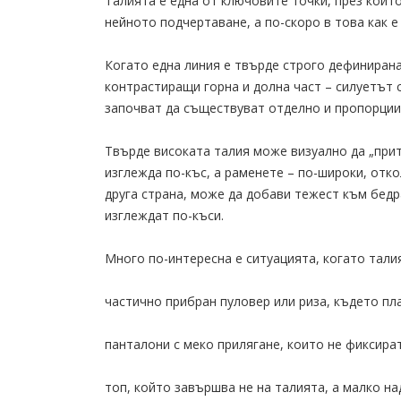
Талията е една от ключовите точки, през които
нейното подчертаване, а по-скоро в това как е
Когато една линия е твърде строго дефинирана
контрастиращи горна и долна част – силуетът с
започват да съществуват отделно и пропорции
Твърде високата талия може визуално да „прит
изглежда по-къс, а раменете – по-широки, отко
друга страна, може да добави тежест към бедр
изглеждат по-къси.
Много по-интересна е ситуацията, когато тали
частично прибран пуловер или риза, където п
панталони с меко прилягане, които не фиксира
топ, който завършва не на талията, а малко над