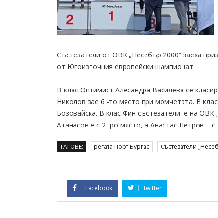
Състезатели от ОВК „Несебър 2000“ заеха при
от Югоизточния европейски шампионат.
В клас Оптимист Алесандра Василева се класи
Николов зае 6 -то място при момчетата. В кла
Бозовайска. В клас Фин състезателите на ОВК „
Атанасов е с 2 -ро място, а Анастас Петров – с 
ТАГОВЕ:
регата Порт Бургас
Състезатели „Несеб
Facebook
Twitter