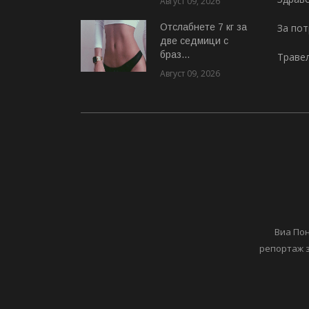
Август 09, 2026
Отслабнете 7 кг за
За по
две седмици с
браз...
Траве
Август 09, 2026
Виа Пон
репортаж з