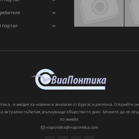
требителя
⇒
л портал
⇒
тика - е-медия за новини и анализи от Бургас и региона. Открийте а
а актуални събития, вълнуващи обществото днес. Можете да се свъ
по имейл.
viapontika@viapontika.com