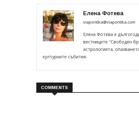
Елена Фотева
viapontika@viapontika.com
Елена Фотева е дългогод
вестниците "Свободен бряг
астрологията, опазванет
културните събития.
COMMENTS