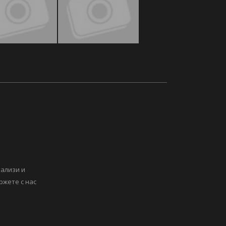
нализи и
ржете с нас