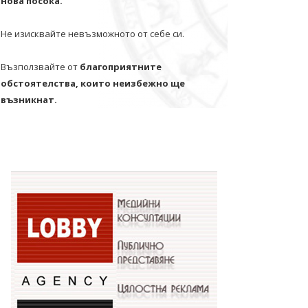
нова посока.
Не изисквайте невъзможното от себе си.
Възползвайте от
благоприятните
обстоятелства, които неизбежно ще
възникнат.