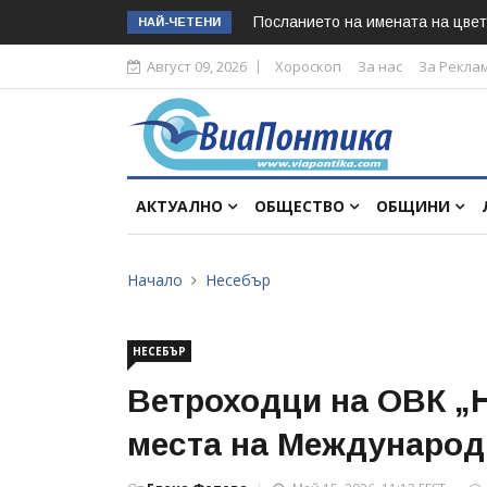
Посланието на имената на цвет
НАЙ-ЧЕТЕНИ
Август 09, 2026
Хороскоп
За нас
За Рекла
АКТУАЛНО
ОБЩЕСТВО
ОБЩИНИ
Начало
Несебър
НЕСЕБЪР
Ветроходци на ОВК „Н
места на Международ