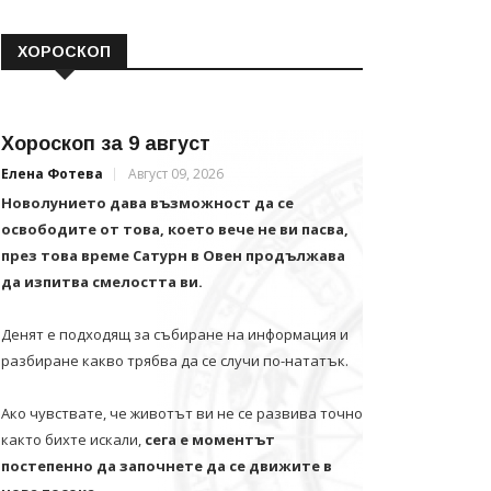
ХОРОСКОП
Хороскоп за 9 август
Елена Фотева
Август 09, 2026
Новолунието дава възможност да се
освободите от това, което вече не ви пасва,
през това време Сатурн в Овен продължава
да изпитва смелостта ви.
Денят е подходящ за събиране на информация и
разбиране какво трябва да се случи по-нататък.
Ако чувствате, че животът ви не се развива точно
както бихте искали,
сега е моментът
постепенно да започнете да се движите в