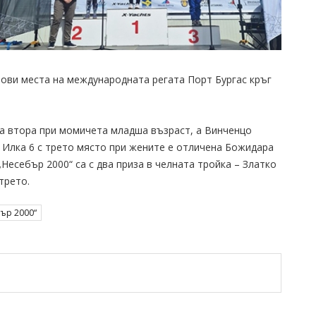
зови места на международната регата Порт Бургас кръг
ра втора при момичета младша възраст, а Винченцо
с Илка 6 с трето място при жените е отличена Божидара
Несебър 2000“ са с два приза в челната тройка – Златко
трето.
ър 2000“