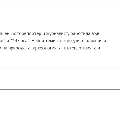
ишен фоторепортер и журналист, работила във
" и "24 часа". Нейни теми са: звездните влияния и
о на природата, археологията, пътешествията и