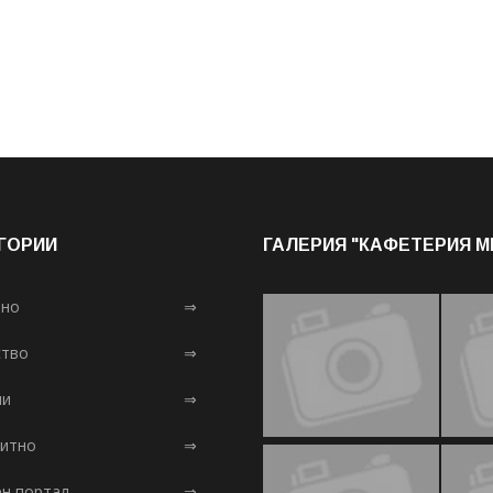
ГОРИИ
ГАЛЕРИЯ "КАФЕТЕРИЯ 
лно
⇒
тво
⇒
ни
⇒
итно
⇒
ен портал
⇒