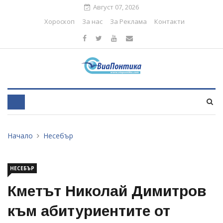
Август 07, 2026
Хороскоп
За нас
За Реклама
Контакти
Начало
Несебър
НЕСЕБЪР
Кметът Николай Димитров
към абитуриентите от