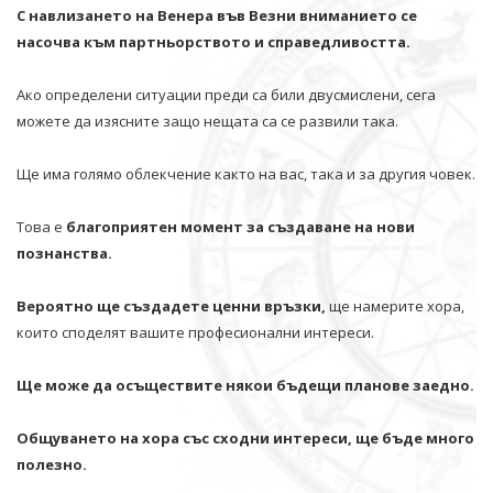
С навлизането на Венера във Везни вниманието се
насочва към партньорството и справедливостта.
Ако определени ситуации преди са били двусмислени, сега
можете да изясните защо нещата са се развили така.
Ще има голямо облекчение както на вас, така и за другия човек.
Това е
благоприятен момент за създаване на нови
познанства.
Вероятно ще създадете ценни връзки,
ще намерите хора,
които споделят вашите професионални интереси.
Ще може да осъществите някои бъдещи планове заедно.
Общуването на хора със сходни интереси, ще бъде много
полезно.