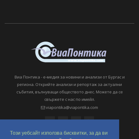
Виа Понтика - е-медия за новини и анализи от Бургас и
региона. Открийте анализи и репортаж за актуални
събития, вълнуващи обществото днес. Можете да се
свържете с нас по имейл.
viapontika@viapontika.com
Този уебсайт използва бисквитки, за да ви