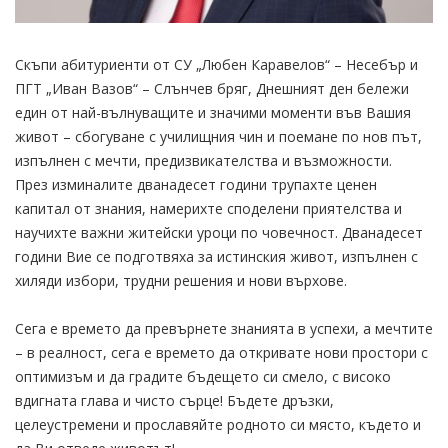
Скъпи абитуриенти от СУ „Любен Каравелов“ – Несебър и
ПГТ „Иван Вазов“ – Слънчев бряг, Днешният ден бележи
един от най-вълнуващите и значими моменти във Вашия
живот – сбогуване с училищния чин и поемане по нов път,
изпълнен с мечти, предизвикателства и възможности.
През изминалите дванадесет години трупахте ценен
капитал от знания, намерихте споделени приятелства и
научихте важни житейски уроци по човечност. Дванадесет
години Вие се подготвяха за истинския живот, изпълнен с
хиляди избори, трудни решения и нови върхове.
Сега е времето да превърнете знанията в успехи, а мечтите
– в реалност, сега е времето да откривате нови простори с
оптимизъм и да градите бъдещето си смело, с високо
вдигната глава и чисто сърце! Бъдете дръзки,
целеустремени и прославяйте родното си място, където и