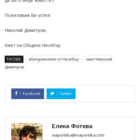
да Ви отведе животът!
Пожелавам Ви успех!
Николай Димитров,
Кмет на Община Несебър
ТАГОВЕ:
абитуриентите от Несебър
кмет Николай
Димитров
Facebook
Twitter
Елена Фотева
viapontika@viapontika.com