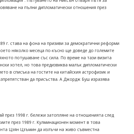
 дипломация“. Пътуването на Никсън отваря пътя за
новяване на пълни дипломатически отношения през
9 г. става на фона на призиви за демократични реформи
 което няколко месеца по-късно ще доведе до големите
яхното потушаване със сила. По време на тази визита
ински хотел, но това предизвиква малък дипломатически
ето в списъка на гостите на китайския астрофизик и
ъзпрепятстван да присъства. А Джордж Буш изразява
й през 1998 г. бележи затопляне на отношенията след
иите през 1989 г. Кулминационен момент в това
ента Цзян Цзъмин да излъчи на живо съвместна