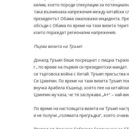
килим, което породи спекулации за потенциалн
така възникнаха напрежения между китайски сл
президентът Обама омаловажи инцидента. Прези
обсъди с Обама по време на тази визита тери
които пораждат регионални напрежения.
Първа визита на Тръмп
Доналд Тръмп беше посрещнат с пищна тържес
г., по време на първия си президентски манда
си търговска война с Китай. Тръмп присъства н
Си Цзинпин. По време на тази визита Тръмп по
внучка Арабела Къшнър, която пее на китайски
Цзинпин му каза, че тя заслужава „A+“ – най-в
По време на настоящата визита на Тръмп наст
и не получи „голямата прегръдка“, която очакв