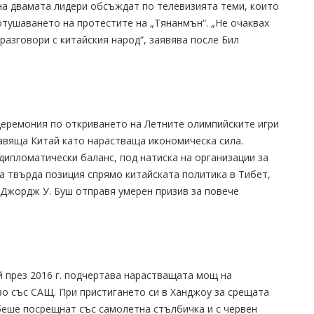
на двамата лидери обсъждат по телевизията теми, които
отушаването на протестите на „Тянанмън“. „Не очаквах
разговори с китайския народ“, заявява после Бил
еремония по откриването на Летните олимпийските игри
ставяща Китай като нарастваща икономическа сила.
дипломатически баланс, под натиска на организации за
а твърда позиция спрямо китайската политика в Тибет,
. Джордж У. Буш отправя умерен призив за повече
 през 2016 г. подчертава нарастващата мощ на
во със САЩ. При пристигането си в Ханджоу за срещата
 беше посрещнат със самолетна стълбичка и с червен