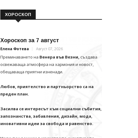
ХОРОСКОП
Хороскоп за 7 август
Елена Фотева
Август 07, 2026
Преминаването на
Венера във Везни,
създава
освежаваща атмосфера на хармония и новост,
обещаваща приятни изненади.
Любов, приятелство и партньорство са на
преден план.
Засилва се интересът към социални събития,
запознанства, забавления, дизайн, мода,
иновативни идеи за свобода и равенство.