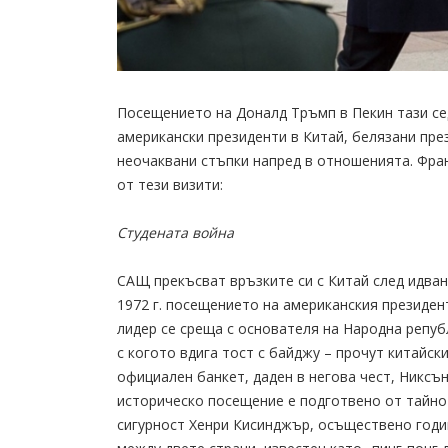
Посещението на Доналд Тръмп в Пекин тази сед
американски президенти в Китай, белязани пре
неочаквани стъпки напред в отношенията. Фра
от тези визити:
Студената война
САЩ прекъсват връзките си с Китай след идван
1972 г. посещението на американския президен
лидер се среща с основателя на Народна репуб
с когото вдига тост с байджу – прочут китайск
официален банкет, даден в негова чест, Никсън
историческо посещение е подготвено от тайно
сигурност Хенри Кисинджър, осъществено годин