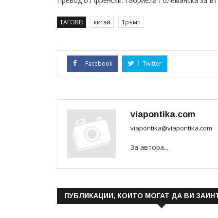
Превод от френски: Габриела Големанска за Б
ТАГОВЕ:
китай
Тръмп
Facebook
Twitter
viapontika.com
viapontika@viapontika.com
За автора...
ПУБЛИКАЦИИ, КОИТО МОГАТ ДА ВИ ЗАИН