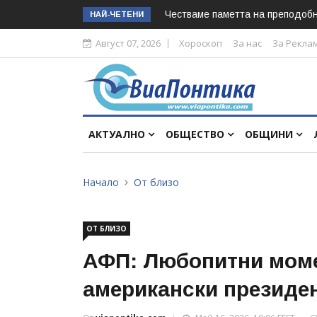
Честваме паметта на преподоб
НАЙ-ЧЕТЕНИ
Август 07, 2026
Хороскоп
За нас
За Рекла
АКТУАЛНО
ОБЩЕСТВО
ОБЩИНИ
Начало
От близо
ОТ БЛИЗО
АФП: Любопитни моме
американски президен