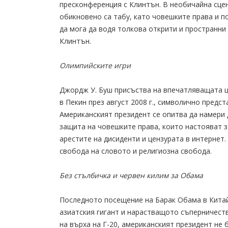
пресконференция с Клинтън. В необичайна сце
обикновено са табу, като човешките права и п
да мога да водя толкова открити и пространни 
Клинтън.
Олимпийските игри
Джордж У. Буш присъства на впечатляващата ц
в Пекин през август 2008 г., символично пред
Американският президент се опитва да намери 
защита на човешките права, които настояват з
арестите на дисиденти и цензурата в интернет
свобода на словото и религиозна свобода.
Без стълбичка и червен килим за Обама
Последното посещение на Барак Обама в Китай
азиатския гигант и нарастващото съперничест
на върха на Г-20, американският президент не