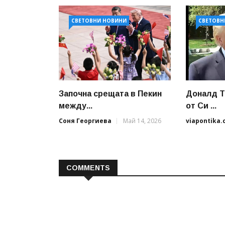
СВЕТОВНИ НОВИНИ
СВЕТОВН
Започна срещата в Пекин
Доналд Т
между...
от Си ...
Соня Георгиева
Май 14, 2026
viapontika
COMMENTS