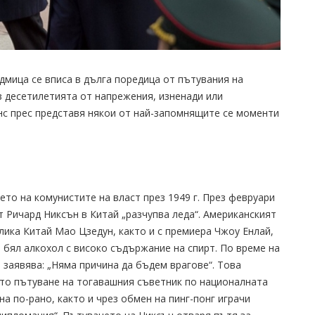
мица се вписа в дълга поредица от пътувания на
з десетилетията от напрежения, изненади или
нс прес представя някои от най-запомнящите се моменти
ето на комунистите на власт през 1949 г. През февруари
т Ричард Никсън в Китай „разчупва леда“. Американският
лика Китай Мао Цзедун, както и с премиера Чжоу Енлай,
и бял алкохол с високо съдържание на спирт. По време на
 заявява: „Няма причина да бъдем врагове“. Това
то пътуване на тогавашния съветник по националната
а по-рано, както и чрез обмен на пинг-понг играчи