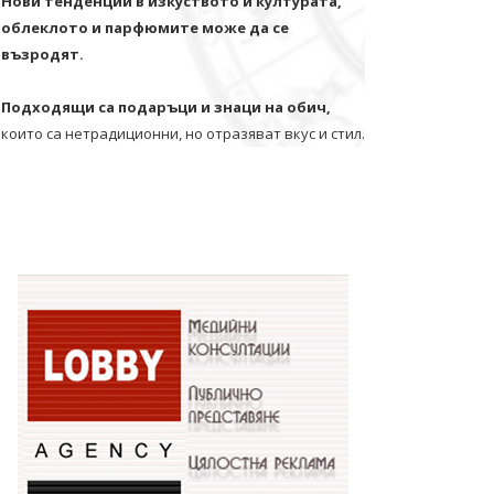
Нови тенденции в изкуството и културата,
облеклото и парфюмите може да се
възродят.
Подходящи са подаръци и знаци на обич,
които са нетрадиционни, но отразяват вкус и стил.