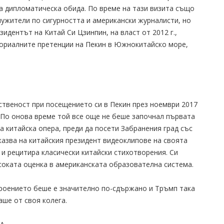
а дипломатическа обида. По време на тази визита също
ужители по сигурността и американски журналисти, но
дентът на Китай Си Цзинпин, на власт от 2012 г.,
ториалните претенции на Пекин в Южнокитайско море,
твеност при посещението си в Пекин през ноември 2017
т. По онова време той все още не беше започнал първата
а китайска опера, преди да посети Забранения град със
казва на китайския президент видеоклипове на своята
 и рецитира класически китайски стихотворения. Си
исоката оценка в американската образователна система.
роението беше е значително по-сдържано и Тръмп така
аше от своя колега.