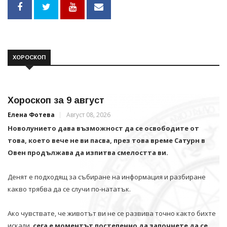
ХОРОСКОП
Хороскоп за 9 август
Елена Фотева
Август 08, 2026
Новолунието дава възможност да се освободите от
това, което вече не ви пасва, през това време Сатурн в
Овен продължава да изпитва смелостта ви.
Денят е подходящ за събиране на информация и разбиране
какво трябва да се случи по-нататък.
Ако чувствате, че животът ви не се развива точно както бихте
искали,
сега е моментът постепенно да започнете да се