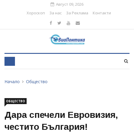
Август 09, 2026
Хороскоп
За нас
За Реклама
Контакти
Начало
Общество
ОБЩЕСТВО
Дара спечели Евровизия,
честито България!