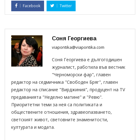
Facebook
Twitter
Соня Георгиева
viapontika@viapontika.com
Соня Георгиева е дългогодишен
журналист, работила във вестник
"Черноморски фар", главен
редактор на седмичника "Свободен Бряг", главен
редактор на списание "Вирджиния", продуцент на TV
предаванията "Неделно матине" и "Ревю".
Приоритетни теми за нея са политиката и
обществените отношения, здравеопазването,
светският живот, световните знаменитости,
културата и модата.