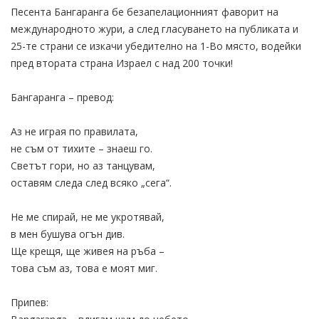
Песента Бангаранга бе безапелационният фаворит на
международното жури, а след гласуването на публиката и
25-те страни се изкачи убедително на 1-Во място, водейки
пред втората страна Израел с над 200 точки!
Бангаранга – превод:
Аз не играя по правилата,
не съм от тихите – знаеш го.
Светът гори, но аз танцувам,
оставям следа след всяко „сега“.
Не ме спирай, не ме укротявай,
в мен бушува огън див.
Ще крещя, ще живея на ръба –
това съм аз, това е моят миг.
Припев: