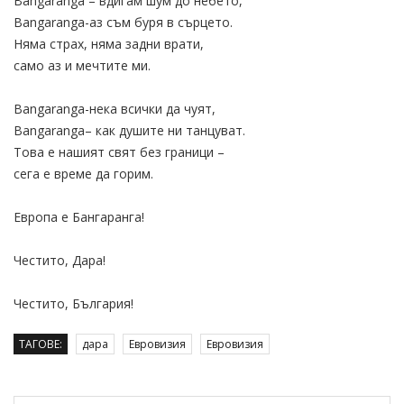
Bangaranga – вдигам шум до небето,
Bangaranga-аз съм буря в сърцето.
Няма страх, няма задни врати,
само аз и мечтите ми.
Bangaranga-нека всички да чуят,
Bangaranga– как душите ни танцуват.
Това е нашият свят без граници –
сега е време да горим.
Европа е Бангаранга!
Честито, Дара!
Честито, България!
ТАГОВЕ:
дара
Евровизия
Евровизия