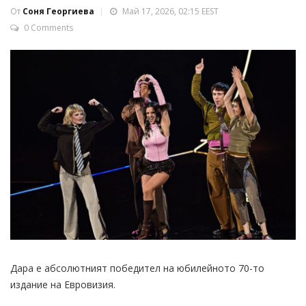
От
Соня Георгиева
Май 17, 2026, 02:15 EEST
0 Comments
Дара е абсолютният победител на юбилейното 70-то
издание на Евровизия.