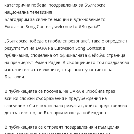
категорична победа, поздравления за Българска
национална телевизия!
Благодарим за силните емоции и вдъхновението!
Eurovision Song Contest, welcome to #Bulgaria!"
„Българска победа с глобален резонанс“, така е определен
резултатът на DARA на Eurovision Song Contest в
публикация, споделена от официалната фейсбук страница
на премиерът Румен Радев. В съобщението той поздравява
изпълнителката и екипите, свързани с участието на
България.
В публикацията се посочва, че DARA е „пробила през
всички сложни съображения и предубеждения на
гласуването“ и е постигнала резултат, който представлява
доказателство, че България може да побеждава.
В публикацията се отправят поздравления и към целия