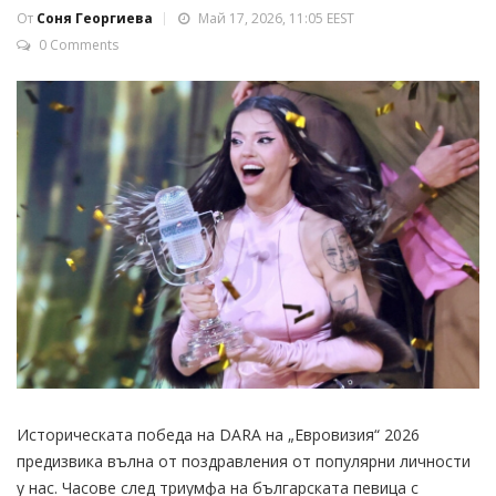
От
Соня Георгиева
Май 17, 2026, 11:05 EEST
0 Comments
Историческата победа на DARA на „Евровизия“ 2026
предизвика вълна от поздравления от популярни личности
у нас. Часове след триумфа на българската певица с