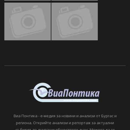
Виа Понтика - е-медия за новини и анализи от Бургас и
региона. Открийте анализи и репортаж за актуални
събития, вълнуващи обществото днес. Можете да се