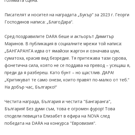
голямата сцена.
Писателят и носител на наградата „Букър“ за 2023 г. Георги
Господинов написа: „БлагоДара“.
Сред поздравилите DARA беше и актьорът Димитър
Маринов. В публикация в социалните мрежи той написа:
„БАНГАРАНГА идва от ямайски жаргон и означава шум,
суматоха, красив вид безредие. Тя притежава тази сурова,
фонетична сила, която не се поддава на превод – усещаш я,
преди да я разбереш. Като бунт – но щастлив. ДАРА!
„Критикуват те само онези, които правят по-малко от теб.“
На добър час, Българко!“
Честита награда, България и честита "Бангаранга",
България! Без думи съм, това е огромен фурор! Това
сподели певицата Елизабет в ефира на NOVA след
победата на DARA на конкурса "Евровизия".