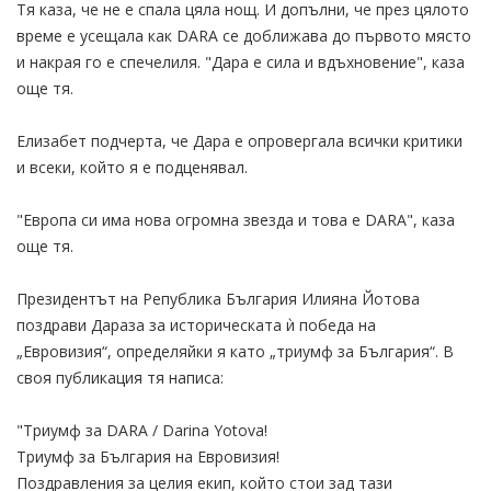
Тя каза, че не е спала цяла нощ. И допълни, че през цялото
време е усещала как DARA се доближава до първото място
и накрая го е спечелиля. "Дара е сила и вдъхновение", каза
още тя.
Eлизабет подчерта, че Дара е опровергала всички критики
и всеки, който я е подценявал.
"Европа си има нова огромна звезда и това е DARA", каза
още тя.
Президентът на Република България Илияна Йотова
поздрави Дараза за историческата ѝ победа на
„Евровизия“, определяйки я като „триумф за България“. В
своя публикация тя написа:
"Триумф за DARA / Darina Yotova!
Триумф за България на Евровизия!
Поздравления за целия екип, който стои зад тази