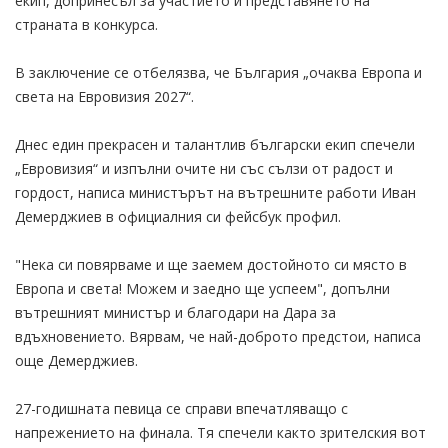
екип, допринесъл за участието и представянето на
страната в конкурса.
В заключение се отбелязва, че България „очаква Европа и
света на Евровизия 2027“.
Днес един прекрасен и талантлив български екип спечели
„Евровизия“ и изпълни очите ни със сълзи от радост и
гордост, написа министърът на вътрешните работи Иван
Демерджиев в официалния си фейсбук профил.
"Нека си повярваме и ще заемем достойното си място в
Европа и света! Можем и заедно ще успеем", допълни
вътрешният министър и благодари на Дара за
вдъхновението. Вярвам, че най-доброто предстои, написа
още Демерджиев.
27-годишната певица се справи впечатляващо с
напрежението на финала. Тя спечели както зрителския вот