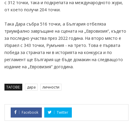
с 312 точки, така и подкрепата на международното жури,
от което получи 204 точки.
Така Дара събра 516 точки, а България отбеляза
триумфално завръщане на сцената на „Евровизия“, където
за последно участва през 2022 година. На второ място е
Израел с 343 точки, Румъния - на трето. Това е първата
победа за страната ни в историята на конкурса и по
регламент ще България ще бъде домакин на следващото
издание на „Евровизия“ догодина.
ТАГОВЕ:
дара
личности
Facebook
Twitter