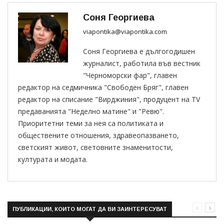
Соня Георгиева
viapontika@viapontika.com
Соня Георгиева е дългогодишен
журналист, работила във вестник
"Черноморски фар", главен
редактор на седмичника "Свободен Бряг", главен
редактор на списание "Вирджиния", продуцент на TV
предаванията "Неделно матине" и "Ревю".
Приоритетни теми за нея са политиката и
обществените отношения, здравеопазването,
светският живот, световните знаменитости,
културата и модата.
ПУБЛИКАЦИИ, КОИТО МОГАТ ДА ВИ ЗАИНТЕРЕСУВАТ