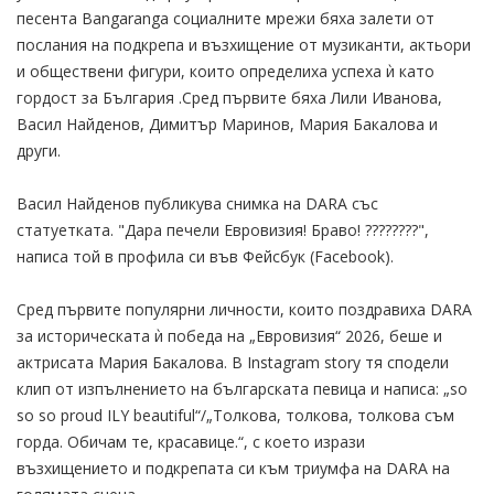
песента Bangaranga социалните мрежи бяха залети от
послания на подкрепа и възхищение от музиканти, актьори
и обществени фигури, които определиха успеха ѝ като
гордост за България .Сред първите бяха Лили Иванова,
Васил Найденов, Димитър Маринов, Мария Бакалова и
други.
Васил Найденов публикува снимка на DARA със
статуетката. "Дара печели Евровизия! Браво! ????????",
написа той в профила си във Фейсбук (Facebook).
Сред първите популярни личности, които поздравиха DARA
за историческата ѝ победа на „Евровизия“ 2026, беше и
актрисата Мария Бакалова. В Instagram story тя сподели
клип от изпълнението на българската певица и написа: „so
so so proud ILY beautiful“/„Толкова, толкова, толкова съм
горда. Обичам те, красавице.“, с което изрази
възхищението и подкрепата си към триумфа на DARA на