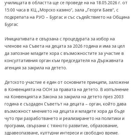
училищата в областта ще се проведе на на 18.05.2026 г. от
15:00 часа в КЦ „Морско казино“, зала „Георги Баев“, с
подкрепата на РУО – Бургас и със съдействието на Община
Бургас
Инициативата е свързана с процедурата за избор на
членове на Съвета на децата за 2026 година и има за цел
да запознае младите хора с възможностите за участие в
консултативния орган към председателя на Държавната
агенция за закрила на детето.
Детското участие е един от основните принципи, заложени
в Конвенцията на ООН за правата на детето. В изпълнение
на Конвенцията и Закона за закрила на детето през 2003
година е създаден Съветът на децата – орган, който дава
възможност мнението на децата и младите хора да бъде
чуто при разработването и реализирането на политики и
програми, свързани с тяхното развитие, образование,
здравеопазване, културни интереси и свободно време.