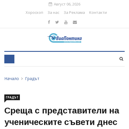
Август 06, 2026
Хороскоп
За нас
За Реклама
Контакти
Начало
Градът
ГРАДЪТ
Среща с представители на
ученическите съвети днес