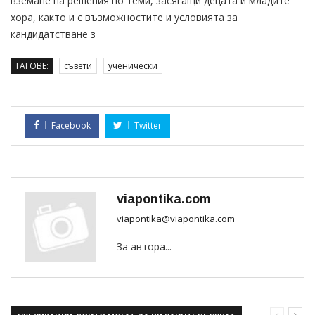
вземане на решения по теми, засягащи децата и младите
хора, както и с възможностите и условията за
кандидатстване з
ТАГОВЕ:
съвети
ученически
Facebook
Twitter
viapontika.com
viapontika@viapontika.com
За автора...