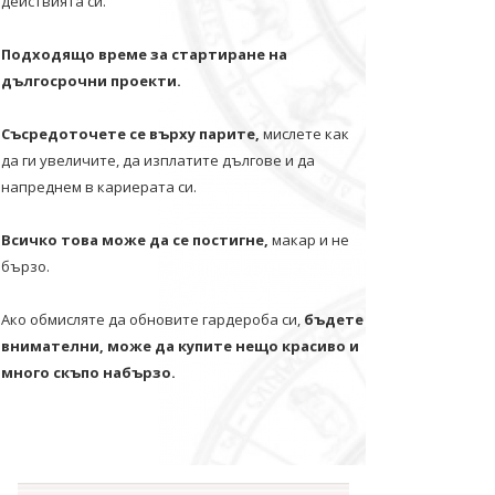
действията си.
Подходящо време за стартиране на
дългосрочни проекти.
Съсредоточете се върху парите,
мислете как
да ги увеличите, да изплатите дългове и да
напреднем в кариерата си.
Всичко това може да се постигне,
макар и не
бързо.
Ако обмисляте да обновите гардероба си,
бъдете
внимателни, може да купите нещо красиво и
много скъпо набързо.