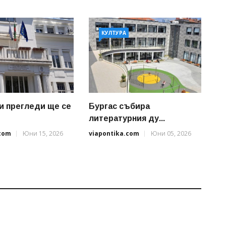
КУЛТУРА
и прегледи ще се
Бургас събира
литературния ду...
.com
Юни 15, 2026
viapontika.com
Юни 05, 2026