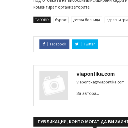
подготовката на висококвалифицирани кадри и
коментират организаторите.
ТАГОВЕ:
бургас
детска болница
здравни гр
Facebook
Twitter
viapontika.com
viapontika@viapontika.com
За автора...
ПУБЛИКАЦИИ, КОИТО МОГАТ ДА ВИ ЗАИН