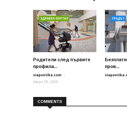
ЗДРАВЕН ПОРТАЛ
ГРАДЪТ
Родители след първите
Безплатн
профила...
пров...
viapontika.com
viapontika
Август 05, 2026
COMMENTS