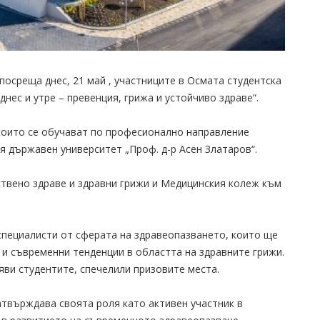
посреща днес, 21 май , участниците в Осмата студентска
нес и утре – превенция, грижа и устойчиво здраве“.
 които се обучават по професионално направление
я държавен университет „Проф. д-р Асен Златаров“.
твено здраве и здравни грижи и Медицинския колеж към
специалисти от сферата на здравеопазването, които ще
 и съвременни тенденции в областта на здравните грижи.
ви студентите, спечелили призовите места.
атвърждава своята роля като активен участник в