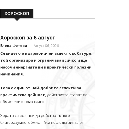
ХОРОСКОП
Хороскоп за 6 август
Елена Фотева
Август 06, 2026
Слънцето е в хармоничен аспект със Сатурн,
той организира и ограничава всичко и щe
насочи енергията ви в практически полезни
начинания.
Това е един от най-добрите аспекти за
практическа дейност,
действията стават по-
обмислени и практични.
Хората са склонни да действат много
благоразумно, обмисляйки последствията от