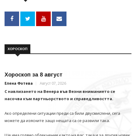
ХОРОСКОП
Хороскоп за 8 август
Елена Фотева
Август 07, 2026
С навлизането на Венера във Везни вниманието се
насочва към партньорството и справедливостта.
Ако определени ситуации преди са били двусмислени, сега
можете да изясните защо нещата са се развили така.
Ще има голямо облекчение както на вас, така и за другия човек.