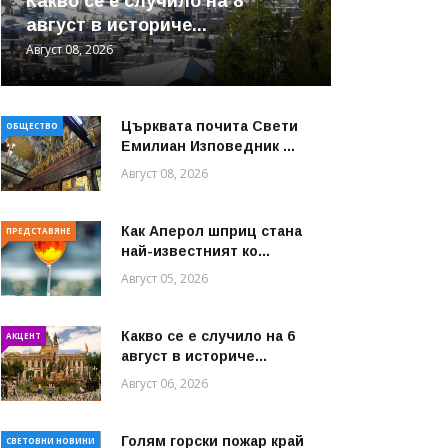
Какво се е случило на 8
август в историче...
Август 08, 2026
Църквата почита Свeти
ОБЩЕСТВО
Емилиан Изповедник ...
Август 08, 2026
Как Аперол шприц стана
ПРЕДСТАВЯНЕ
най-известният ко...
Август 05, 2026
Какво се е случило на 6
АКЦЕНТ
август в историче...
Август 06, 2026
Голям горски пожар край
СВЕТОВНИ НОВИНИ