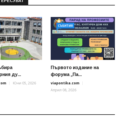
ТЕРЕСУВАТ
СЪБИТИЯ
ъбира
Първото издание на
ния ду...
форума „Па...
.com
Юни 05, 2026
viapontika.com
Април 08, 2026