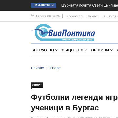
Църквата почита Свeти Емилиа
НАЙ-ЧЕТЕНИ
Август 08, 2026
Хороскоп
За нас
За Рекла
АКТУАЛНО
ОБЩЕСТВО
ОБЩИНИ
Начало
Спорт
СПОРТ
Футболни легенди игр
ученици в Бургас