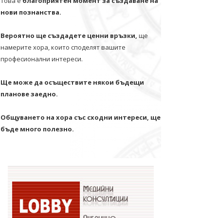
Това е
благоприятен момент за създаване на
нови познанства.
Вероятно ще създадете ценни връзки,
ще
намерите хора, които споделят вашите
професионални интереси.
Ще може да осъществите някои бъдещи
планове заедно.
Общуването на хора със сходни интереси, ще
бъде много полезно.