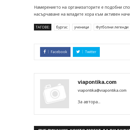
Намерението на организаторите е подобни спо
насърчаване на младите хора към активен начин
ТАГОВЕ:
бургас
ученици
Футболни легенди
Facebook
Twitter
viapontika.com
viapontika@viapontika.com
За автора...