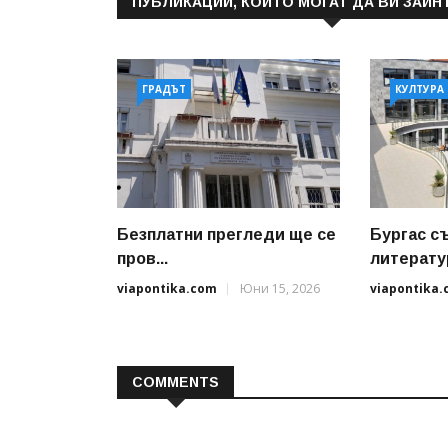
ПУБЛИКАЦИИ, КОИТО МОГАТ ДА ВИ ЗАИН
ГРАДЪТ
КУЛТУРА
Безплатни прегледи ще се
Бургас с
пров...
литератур
viapontika.com
Юни 15, 2026
viapontika
COMMENTS