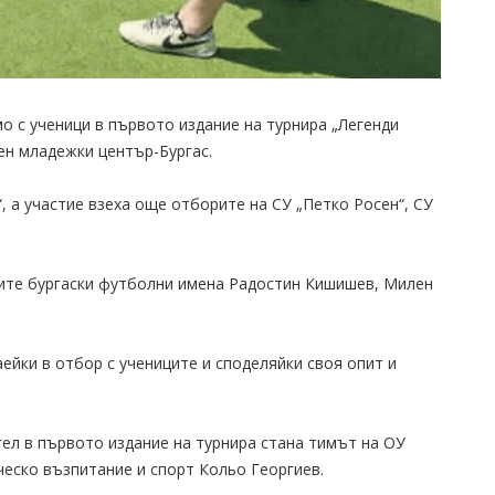
мо с ученици в първото издание на турнира „Легенди
ен младежки център-Бургас.
 а участие взеха още отборите на СУ „Петко Росен“, СУ
тите бургаски футболни имена Радостин Кишишев, Милен
аейки в отбор с учениците и споделяйки своя опит и
ел в първото издание на турнира стана тимът на ОУ
ческо възпитание и спорт Кольо Георгиев.