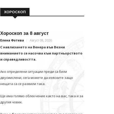
ХОРОСКОП
Хороскоп за 8 август
Елена Фотева
Август 08, 2026
С навлизането на Венера във Везни
вниманието се насочва към партньорството
и справедливостта.
Ако определени ситуации преди са били
двусмислени, сега можете да изясните защо
нещата са се развили така.
Ще има голямо облекчение както на вас, така и за
другия човек.