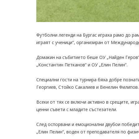
Футболни легенди на Бургас играха рамо до ра
играят с ученици“, организиран от Международ
Домакин на събитието беше ОУ „Найден Геров“,
„Константин Петканов“ и ОУ „Елин Пелин“.
Специални гости на турнира бяха добре позна
Георгиев, Стойко Сакалиев и Венелин Филипов.
Всеки от тях се включи активно в срещите, игр
ценни съвети с младите състезатели.
След оспорвани и емоционални двубои победит
„Елин Пелин“, воден от преподавателя по физи