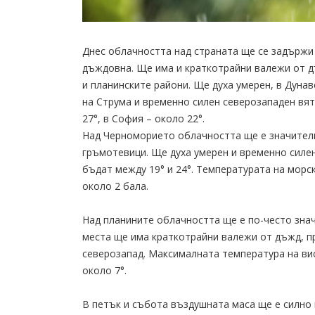
Днес облачността над страната ще се задържи 
дъждовна. Ще има и краткотрайни валежи от д
и планинските райони. Ще духа умерен, в Дуна
на Струма и временно силен северозападен вя
27°, в София – около 22°.
Над Черноморието облачността ще е значителн
гръмотевици. Ще духа умерен и временно силе
бъдат между 19° и 24°. Температурата на морс
около 2 бала.
Над планините облачността ще е по-често знач
места ще има краткотрайни валежи от дъжд, пр
северозапад. Максималната температура на вис
около 7°.
В петък и събота въздушната маса ще е силно 