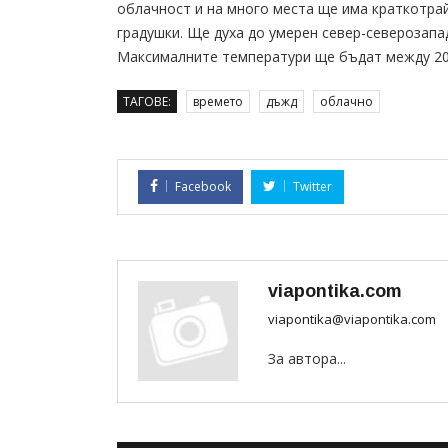
облачност и на много места ще има краткотра
градушки. Ще духа до умерен север-северозапа
Максималните температури ще бъдат между 20°
ТАГОВЕ:
времето
дъжд
облачно
Facebook
Twitter
viapontika.com
viapontika@viapontika.com
За автора...