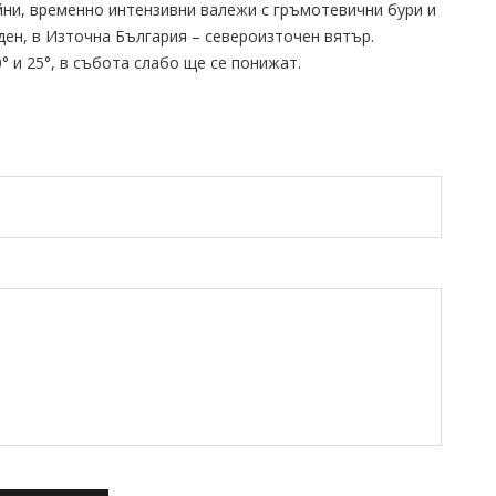
йни, временно интензивни валежи с гръмотевични бури и
ден, в Източна България – североизточен вятър.
 и 25°, в събота слабо ще се понижат.