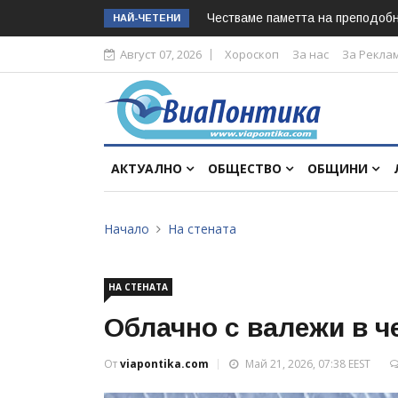
Честваме паметта на преподоб
НАЙ-ЧЕТЕНИ
Август 07, 2026
Хороскоп
За нас
За Рекла
АКТУАЛНО
ОБЩЕСТВО
ОБЩИНИ
Начало
На стената
НА СТЕНАТА
Облачно с валежи в ч
От
viapontika.com
Май 21, 2026, 07:38 EEST