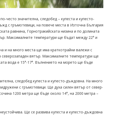
по-често значителна, следобед – купеста и купесто-
ъжд с гръмотевици, на повече места в Източна България
вската равнина, Горнотракийската низина и по долината
тър. Максималните температури ще бъдат между 22° и
а и на много места ще има краткотрайни валежи с
н северозападен вятър. Максималните температури ще
ката вода е 15°-17°. Вълнението на морето ще бъде
ителна, следобед купеста и купесто-дъждовна. На много
идружени с гръмотевици. Ще духа силен вятър от север-
очина 1200 метра ще бъде около 14°, на 2000 метра –
неустойчива. Ще се развива купеста и купесто-дъждовна