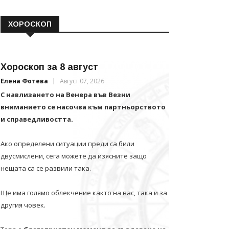
ХОРОСКОП
Хороскоп за 8 август
Елена Фотева
Август 07, 2026
С навлизането на Венера във Везни
вниманието се насочва към партньорството
и справедливостта.
Ако определени ситуации преди са били
двусмислени, сега можете да изясните защо
нещата са се развили така.
Ще има голямо облекчение както на вас, така и за
другия човек.