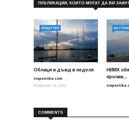
ПУБЛИКАЦИИ, КОИТО МОГАТ ДА ВИ ЗАИН
ОБЩЕСТВО
НА СТЕН
Облаци и дъжд в неделя
НИМХ обя
пролив...
viapontika.com
Февруари 18, 2024
viapontika
COMMENTS