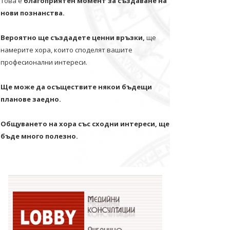
Това е
благоприятен момент за създаване на
нови познанства.
Вероятно ще създадете ценни връзки,
ще
намерите хора, които споделят вашите
професионални интереси.
Ще може да осъществите някои бъдещи
планове заедно.
Общуването на хора със сходни интереси, ще
бъде много полезно.