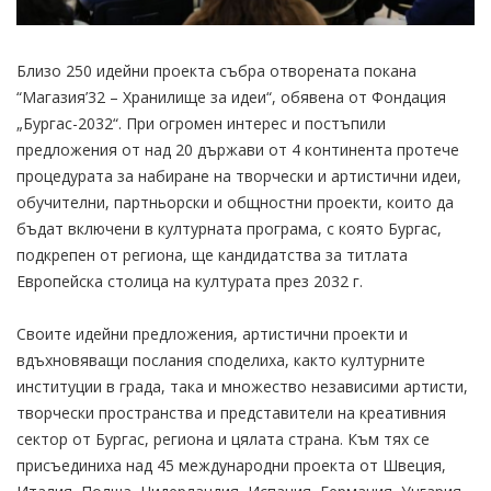
Близо 250 идейни проекта събра отворената покана
“Магазия’32 – Хранилище за идеи“, обявена от Фондация
„Бургас-2032“. При огромен интерес и постъпили
предложения от над 20 държави от 4 континента протече
процедурата за набиране на творчески и артистични идеи,
обучителни, партньорски и общностни проекти, които да
бъдат включени в културната програма, с която Бургас,
подкрепен от региона, ще кандидатства за титлата
Европейска столица на културата през 2032 г.
Своите идейни предложения, артистични проекти и
вдъхновяващи послания споделиха, както културните
институции в града, така и множество независими артисти,
творчески пространства и представители на креативния
сектор от Бургас, региона и цялата страна. Към тях се
присъединиха над 45 международни проекта от Швеция,