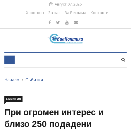
Август 07, 2026
Хороскоп
За нас
За Реклама
Контакти
Начало
Събития
СЪБИТИЯ
При огромен интерес и
близо 250 подадени