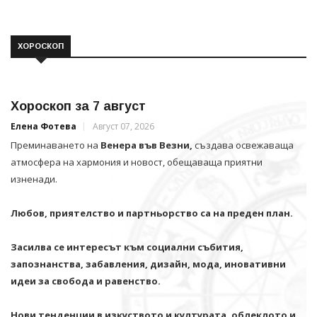
ХОРОСКОП
Хороскоп за 7 август
Елена Фотева
Август 07, 2026
Преминаването на
Венера във Везни,
създава освежаваща
атмосфера на хармония и новост, обещаваща приятни
изненади.
Любов, приятелство и партньорство са на преден план.
Засилва се интересът към социални събития,
запознанства, забавления, дизайн, мода, иновативни
идеи за свобода и равенство.
Нови тенденции в изкуството и културата, облеклото и