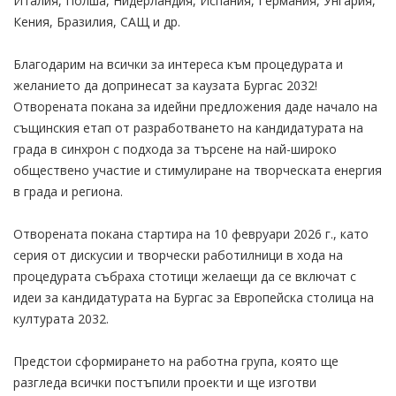
Италия, Полша, Нидерландия, Испания, Германия, Унгария,
Кения, Бразилия, САЩ и др.
Благодарим на всички за интереса към процедурата и
желанието да допринесат за каузата Бургас 2032!
Отворената покана за идейни предложения даде начало на
същинския етап от разработването на кандидатурата на
града в синхрон с подхода за търсене на най-широко
обществено участие и стимулиране на творческата енергия
в града и региона.
Отворената покана стартира на 10 февруари 2026 г., като
серия от дискусии и творчески работилници в хода на
процедурата събраха стотици желаещи да се включат с
идеи за кандидатурата на Бургас за Европейска столица на
културата 2032.
Предстои сформирането на работна група, която ще
разгледа всички постъпили проекти и ще изготви